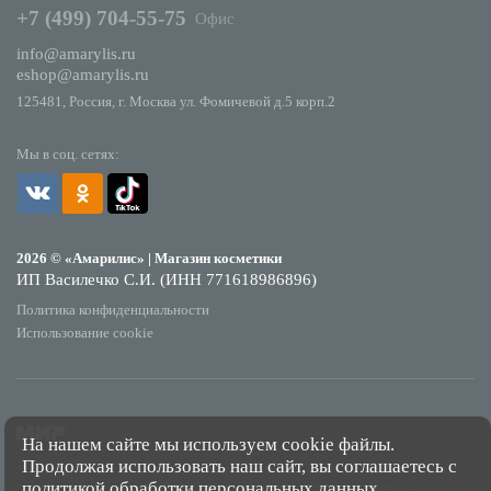
+7 (499) 704-55-75
Офис
info@amarylis.ru
eshop@amarylis.ru
125481, Россия, г. Москва ул. Фомичевой д.5 корп.2
Мы в соц. сетях:
2026 © «Амарилис» | Магазин косметики
ИП Василечко С.И. (ИНН 771618986896)
Политика конфиденциальности
Использование cookie
На нашем сайте мы используем cookie файлы.
Продолжая использовать наш сайт, вы соглашаетесь с
*Обращаем Ваше внимание на то, что данный интернет-сайт носит исключительно
политикой обработки персональных данных
.
информационный характер и ни при каких условиях не является публичной офертой,