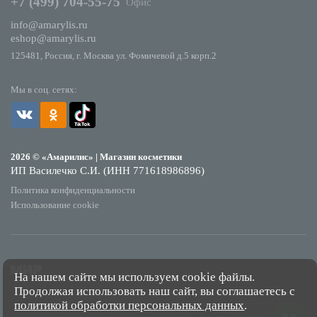
+7 (499) 704-55-75
Офис
info@amarylis.ru
eshop@amarylis.ru
125481, Россия, г. Москва ул. Фомичевой д.5 корп.2
Мы в соц. сетях:
2026 © «Амарилис» | Магазин косметики
ИП Василечко С.И. (ИНН 771618986896)
Политика конфиденциальности
Использование cookie
На нашем сайте мы используем cookie файлы.
Продолжая использовать наш сайт, вы соглашаетесь с
*Обращаем Ваше внимание на то, что данный интернет-сайт носит исключительно
политикой обработки персональных данных
.
информационный характер и ни при каких условиях не является публичной офертой,
определяемой положениями Статьи 437 Гражданского кодекса Российской