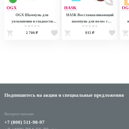
OGX
HASK
OG
OGX Шампунь для
HASK Восстанавливающий
увлажнения и гладкости
шампунь для волос с
волос с маслом ореха Кукуи /
Аргановым маслом мини-
эк
2 700 ₽
935 ₽
Hydrate+Defrizz Kukui Oil
формат / Argan Oil Repairing
Travel Renew
Shampoo 385ML 74211
Shampoo Travelsize 100 Ml
Of 
ref.30316 30316
Подпишитесь на акции
и специальные предложения
Интернет-магазин
+7 (800) 511-98-97