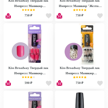
Kiss Broadway Твердый лак
Kiss Broadway Твердый лак
Импрессс Маникюр
Импрессс Маникюр "Желтая
"Вечеринка", длина короткая
сказка", длина средняя Impress
750 ₽
750 ₽
Impress Manicure BIPD260
Manicure HBIPD09
Kiss Broadway Твердый лак
Kiss Broadway Твердый лак
Импрессс Маникюр
Импрессс Маникюр
"Карамель", длина средняя
"Паутинка", длина средняя
590 ₽
750 ₽
Impress Manicure BIPM160
Impress Manicure HBIPD04