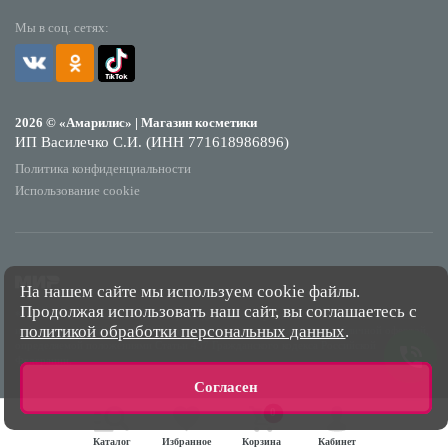
Мы в соц. сетях:
2026 © «Амарилис» | Магазин косметики
ИП Василечко С.И. (ИНН 771618986896)
Политика конфиденциальности
Использование cookie
На нашем сайте мы используем cookie файлы.
Продолжая использовать наш сайт, вы соглашаетесь с
*Обращаем Ваше внимание на то, что данный интернет-сайт носит исключительно
политикой обработки персональных данных
.
информационный характер и ни при каких условиях не является публичной офертой,
определяемой положениями Статьи 437 Гражданского кодекса Российской
Федерации.
Согласен
0
Каталог
Избранное
Корзина
Кабинет