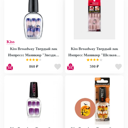
Kiss
Kiss Broadway Твердый лак
Kiss Broadway Твердый лак
Импрессс Маникюр "Звездная
Импресс Маникюр "Шелковая
ночь", длина короткая Impress
вуаль", длина короткая Impress
860 ₽
590 ₽
Manicure BIPD250 BIPD250
Manicure BIP011