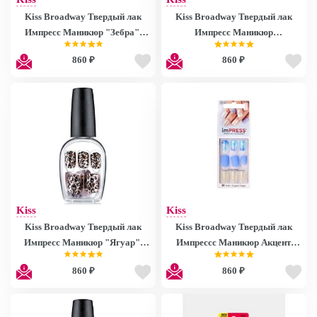
Kiss Broadway Твердый лак
Kiss Broadway Твердый лак
Импресс Маникюр "Зебра",
Импресс Маникюр
длина короткая Impress
"Королевский гепард", длина
860 ₽
860 ₽
Manicure BIPD100
короткая Impress Manicure
BIPD080
Kiss
Kiss
Kiss Broadway Твердый лак
Kiss Broadway Твердый лак
Импресс Маникюр "Ягуар",
Импрессс Маникюр Акцент
длина короткая Impress
Леди Босс, длина короткая
860 ₽
860 ₽
Manicure BIPD070
Impress Manicure Accent Boss
Lady BIPA180