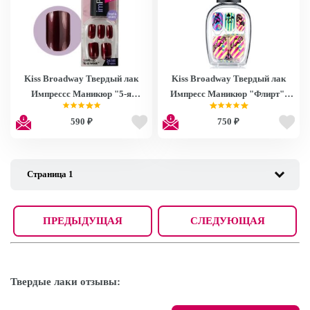
Kiss Broadway Твердый лак
Kiss Broadway Твердый лак
Импрессс Маникюр "5-я
Импресс Маникюр "Флирт",
Авеню", длина средняя Impress
длина средняя Impress
590 ₽
750 ₽
Manicure BIPM200
Manicure BIPDM170
ПРЕДЫДУЩАЯ
СЛЕДУЮЩАЯ
Твердые лаки отзывы: