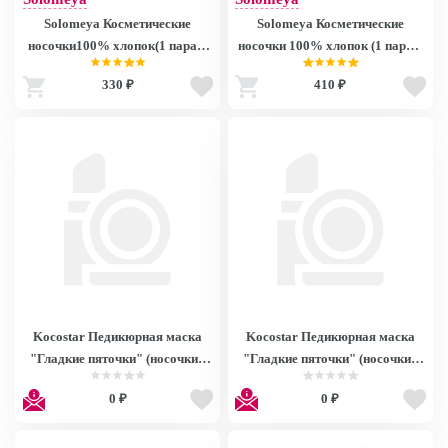
Solomeya Косметические
Solomeya Косметические
носочки100% хлопок(1 пара в
носочки 100% хлопок (1 пара в
полиэт. пак.)/100% Cotton Socks
кор.)/100% Cotton Socks for
330 ₽
410 ₽
for cosmetic use SK2190
cosmetic use
Kocostar Педикюрная маска
Kocostar Педикюрная маска
"Гладкие пяточки" (носочки),
"Гладкие пяточки" (носочки),
размер M, 50мл/ Premium Foot
размер S, 50мл/ Premium Foot
0 ₽
0 ₽
Peeling Pack Medium
Peeling Pack Small