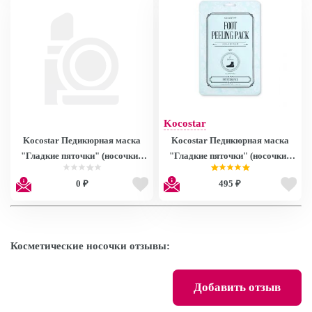
Kocostar
Kocostar Педикюрная маска
Kocostar Педикюрная маска
"Гладкие пяточки" (носочки),
"Гладкие пяточки" (носочки),
размер L, 50мл/ Premium Foot
40мл/ FOOT PEELING PACK
0 ₽
495 ₽
Peeling Pack Large
Косметические носочки отзывы:
Добавить отзыв