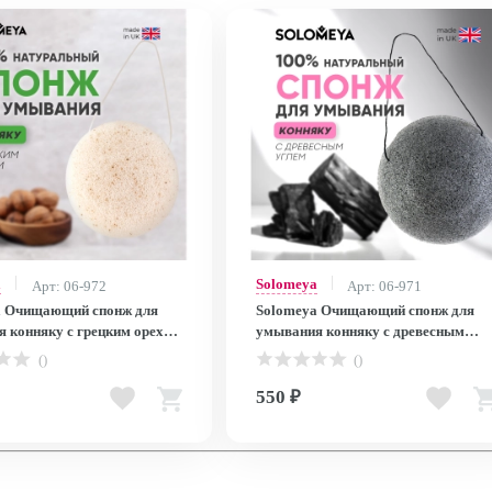
a
Solomeya
Арт: 06-972
Арт: 06-971
a Очищающий спонж для
Solomeya Очищающий спонж для
 конняку с грецким орехом
умывания конняку с древесным
Sponge with Walnut, 1 шт
углем / Charcoal Konjac Sponge, 1 ш
()
()
550 ₽