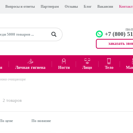
Вопросы и ответы
Партнерам
Отзывы
Блог
Вакансии
Контак
ПН-ПТ
+7 (800) 5
заказать зво
+7 (499)
Офис
ея
Личная гигиена
Ногти
Лицо
Тело
Ма
онжи очищающие
0
₽
Итого:
2
товаров
По цене
По новизне