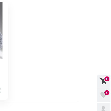
0
т
0