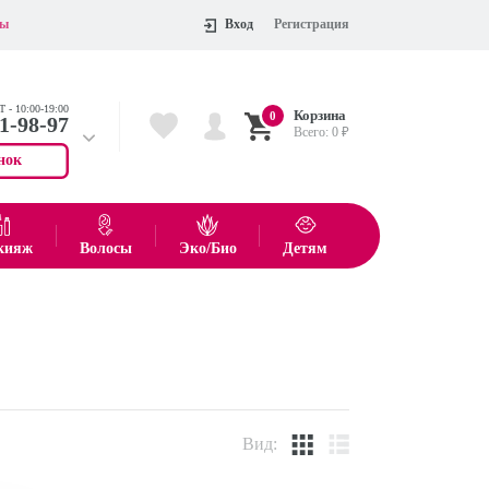
ты
Вход
Регистрация
 - 10:00-19:00
Корзина
0
11-98-97
Всего:
0
₽
нок
 704-55-75
показать все товары
кияж
Волосы
Эко/Био
Детям
Оформить
Вид: