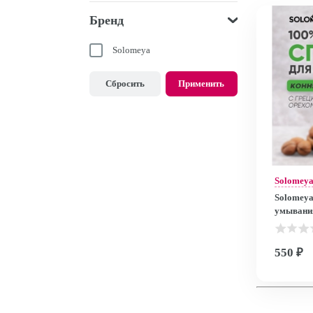
Бренд
Solomeya
Сбросить
Применить
Solomey
Solomey
умывания
/ Konjac 
550 ₽