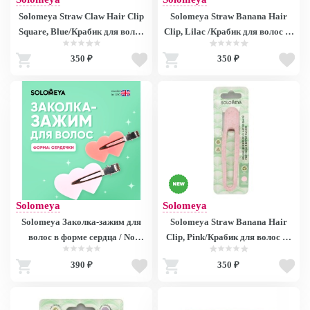
Solomeya Straw Claw Hair Clip
Solomeya Straw Banana Hair
Square, Blue/Крабик для волос
Clip, Lilac /Крабик для волос из
из натуральной пшеницы
натуральной пшеницы в форме
350 ₽
350 ₽
Квадратный, цвет Голубой
банана, цвет Лиловый
Solomeya
Solomeya
Solomeya Заколка-зажим для
Solomeya Straw Banana Hair
волос в форме сердца / No
Clip, Pink/Крабик для волос из
Crease Hair Clips Heart, набор
натуральной пшеницы в форме
390 ₽
350 ₽
из 4 шт, ref. 230418-002
банана, цвет Розовый