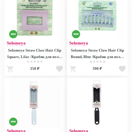
Solomeya
Solomeya
Solomeya Straw Claw Hair Clip
Solomeya Straw Claw Hair Clip
Square, Lilac /Крабик для волос
Round, Blue /Крабик для волос
из натуральной пшеницы
из натуральной пшеницы
350 ₽
390 ₽
Квадратный, цвет Лиловый
Овальный, цвет Голубой
Solomeya
Solomeya