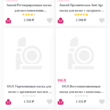
Amend Регенерирующая маска
Amend Органическая Anti Age
для восстановления
маска для волос с экстрактом
поврежденных волос / Extreme
Жасмина и маслом Моринги
2 590 ₽
2 590 ₽
Repair Mask Luxe Creations 250
/Mаscara Amend Botanic Beauty
мл
Оleo de Moringa e Extrato de
Jasmim
OGX
OGX Укрепляющая маска для
OGX Восстанавливающая
волос с аргановым маслом /
маска для волос с кокосовым
Extra Strength Hydrate &
маслом / Extra Strength Damage
1 555 ₽
1 555 ₽
Repair+ Argan Oil Of Morocco
Remedy + Coconut Miracle Oil
Masker
Masker