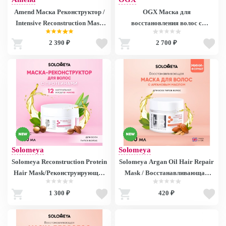
Amend Маска Реконструктор /
OGX Маска для
Intensive Reconstruction Mask
восстановления волос с
Complete Repair 300 мл
экстрактом Арганы / Extra
2 390 ₽
2 700 ₽
Strength Argan Oil Of Morocco
Masker 300 мл 68514 68514
Solomeya
Solomeya
Solomeya Reconstruction Protein
Solomeya Argan Oil Hair Repair
Hair Mask/Реконструирующая
Mask / Восстанавливающая
маска для волос с Протеином,
маска для волос с Аргановым
1 300 ₽
420 ₽
100 ml HODM2992
маслом, 50 ml HODM4091