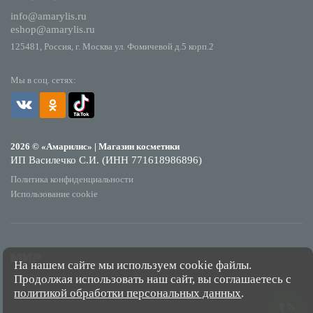
info@amarylis.ru
eshop@amarylis.ru
125481, Россия, г. Москва ул. Фомичевой д.5 корп.2
Мы в соц. сетях:
2026 © «Амарилис» | Магазин косметики
ИП Василечко С.И. (ИНН 771618986896)
Политика конфиденциальности
Использование cookie
На нашем сайте мы используем cookie файлы.
Продолжая использовать наш сайт, вы соглашаетесь с
*Обращаем Ваше внимание на то, что данный интернет-сайт носит исключительно
политикой обработки персональных данных
.
информационный характер и ни при каких условиях не является публичной офертой,
определяемой положениями Статьи 437 Гражданского кодекса Российской
Федерации.