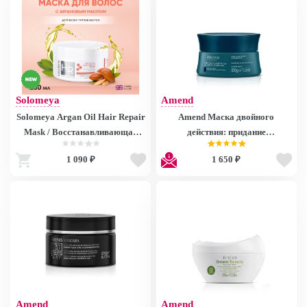
Solomeya
Amend
Solomeya Argan Oil Hair Repair
Amend Маска двойного
Mask / Восстанавливающая
действия: придание
маска для волос с Аргановым
прикорневого объема и питание
1 090 ₽
1 650 ₽
маслом, 250 ml HODM4091
кончиков волос с Пептидами /
MASCARA
REDENSIFICADORA AMEND
EXPERTISE REDENSIFICA
Amend
Amend