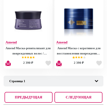
Amend
Amend
Amend Маска-ревитализант для
Amend Маска с кератином для
поврежденных волос /
восстановления поврежденных
Intensifier Reconstruction 300 мл
волос / Capillary Mass and
2 390 ₽
2 390 ₽
Keratin Repositioning Gold
Black RMC System Q+ 300 мл
ПРЕДЫДУЩАЯ
СЛЕДУЮЩАЯ