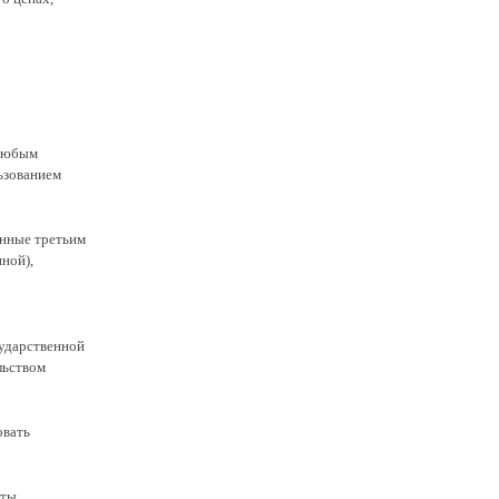
 любым
ьзованием
анные третьим
ной),
ударственной
льством
овать
иты