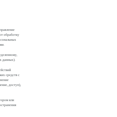
правление
ют обработку
рсональных
ми.
еделенному,
х данных).
ействий
ких средств с
чнение
ение, доступ),
тором или
остранения