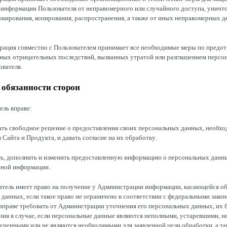
информации Пользователя от неправомерного или случайного доступа, уничт
окирования, копирования, распространения, а также от иных неправомерных д
трация совместно с Пользователем принимает все необходимые меры по пред
иных отрицательных последствий, вызванных утратой или разглашением персо
вателя.
и обязанности сторон
ель вправе:
ать свободное решение о предоставлении своих персональных данных, необх
 Сайта и Продукта, и давать согласие на их обработку.
ть, дополнить и изменить предоставленную информацию о персональных данны
нной информации.
ватель имеет право на получение у Администрации информации, касающейся об
данных, если такое право не ограничено в соответствии с федеральными закон
вправе требовать от Администрации уточнения его персональных данных, их 
ия в случае, если персональные данные являются неполными, устаревшими, н
ученными или не являются необходимыми для заявленной цели обработки, а т