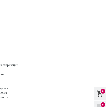
 авторизации.
ция
ьзуемые
0
ю, за
ьности.
0