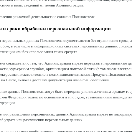
ссылки и иных сведений от имени Администрации.
твления рекламной деятельности с согласия Пользователя.
ы и сроки обработки персональной информации
а персональных данных Пользователя осуществляется без ограничения срока,
собом, в том числе в информационных системах персональных данных с испол
атизации или без использования таких средств.
тель соглашается с тем, что Администрация вправе передавать персональные д
ности, курьерским службам, организациям почтовой связи (в том числе электрон
ектросвязи, исключительно в целях выполнения заказа Продукта Пользователя,
на Сайте, включая доставку документации или e-mail сообщений.
льные данные Пользователя могут быть переданы уполномоченным органам гос
ской Федерации только по основаниям и в порядке, установленным законодате
едерации.
те или разглашении персональных данных Администрация вправе не информир
об утрате или разглашении персональных данных.
трация принимает необходимые организационные и технические меры для защ