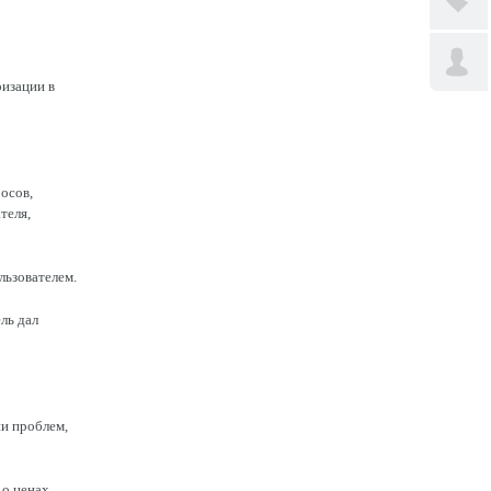
ризации в
осов,
теля,
льзователем.
ль дал
и проблем,
о ценах,