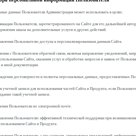
ьные данные Пользователя Администрация может использовать в целях:
фикации Пользователя, зарегистрированного на Сайте для его дальнейшей авто
рмления заказа на дополнительные услуги и других действий.
тавления Пользователю доступа к персонализированным данным Сайта.
вления с Пользователем обратной связи, включая направление уведомлений, запр
пользования Сайта, оказания услуг и обработки запросов и заявок от Пользова
 и иной документации.
рждения достоверности и полноты персональных данных, предоставленных По
ия учетной записи для использования частей Сайта и Продукта, если Пользовате
оздание такой учетной записи.
ления Пользователя по электронной почте.
тавления Пользователю эффективной технической поддержки при возникновени
спользованием Сайта и Продукта.
тавления Пользователю, с его согласия, специальных предложений, информации 