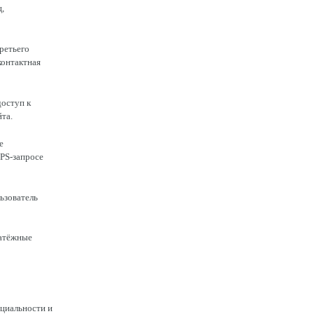
,
ретьего
контактная
доступ к
та.
е
TPS-запросе
ьзователь
латёжные
нциальности и