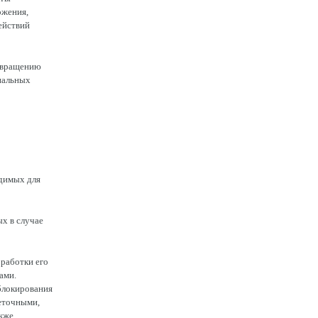
ожения,
ействий
отвращению
нальных
одимых для
х в случае
работки его
ами.
блокирования
еточными,
акже