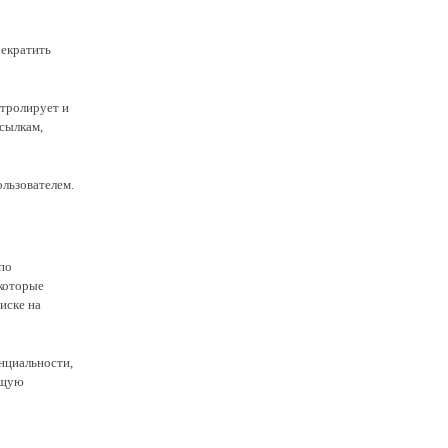
рекратить
нтролирует и
ссылкам,
льзователем.
по
которые
иске на
нциальности,
ющую