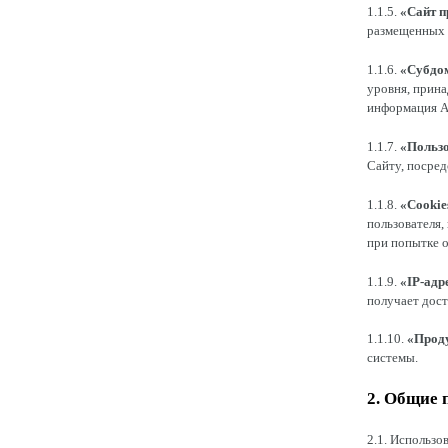
1.1.5.
«Сайт п
размещенных в
1.1.6.
«Субдо
уровня, прина
информация А
1.1.7.
«Пользо
Сайту, посре
1.1.8.
«Cookie
пользователя,
при попытке о
1.1.9.
«IP-адр
получает дост
1.1.10.
«Прод
системы.
2. Общие 
2.1. Использо