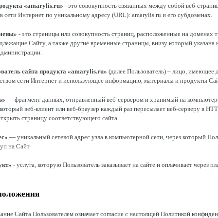
родукта «amarylis.ru»
- это совокупность связанных между собой веб-страниц
 сети Интернет по уникальному адресу (URL): amarylis.ru и его субдоменах.
мены»
- это страницы или совокупность страниц, расположенные на доменах т
длежащие Сайту, а также другие временные страницы, внизу который указана 
дминистрации.
ватель сайта продукта «amarylis.ru»
(далее Пользователь) – лицо, имеющее 
дством сети Интернет и использующее информацию, материалы и продукты Сай
s»
— фрагмент данных, отправленный веб-сервером и хранимый на компьютер
 который веб-клиент или веб-браузер каждый раз пересылает веб-серверу в HT
ткрыть страницу соответствующего сайта.
ес»
— уникальный сетевой адрес узла в компьютерной сети, через который Пол
уп на Сайт
укт»
- услуга, которую Пользователь заказывает на сайте и оплачивает через п
положения
вание Сайта Пользователем означает согласие с настоящей Политикой конфиде