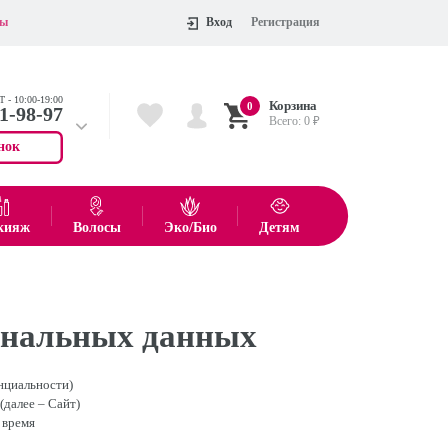
ты
Вход
Регистрация
 - 10:00-19:00
Корзина
0
11-98-97
Всего:
0
₽
нок
 704-55-75
показать все товары
кияж
Волосы
Эко/Био
Детям
Оформить
ональных данных
нциальности)
далее – Сайт)
 время