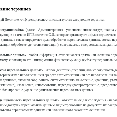
ление терминов
ящей Политике конфиденциальности используются следующие термины:
страция сайта»
(далее – Администрация) – уполномоченные сотрудники на у
вующие от имени ИП Василечко С.И., которые организуют и (или) осуществля
данных, а также определяет цели обработки персональных данных, состав пе
ежащих обработке, действия (операции), совершаемые с персональными данны
нальные данные»
- любая информация, относящаяся к прямо или косвенно опр
мому, с помощью этой информации, физическому лицу (субъекту персональны
отка персональных данных»
- любое действие (операция) или совокупность д
овершаемых с использованием средств автоматизации или без использования та
 данными, включая сбор, запись, систематизацию, накопление, хранение, уто
изменение), извлечение, использование, передачу (распространение, предоставл
, блокирование, удаление, уничтожение персональных данных.
енциальность персональных данных»
- обязательное для соблюдения Опера
шим доступ к персональным данным лицом требование не допускать их распр
субъекта персональных данных или наличия иного законного основания.