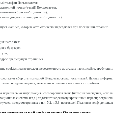
тный телефон Пользователя;
лектронной почты (e-mail) Пользователя;
Пользователя (при необходимости);
доставки документации (при необходимости);
ищает Данные, которые автоматически передаются при посещении страниц:
я из cookies;
ия о браузере;
ступа;
(адрес предыдущей страницы).
ение cookies может повлечь невозможность доступа к частям сайта, требующим
существляет сбор статистики об IP-адресах своих посетителей. Данная информа
с целью предотвращения, выявления и решения технических проблем.
ая персональная информация неоговоренная выше (история посещения, испол
рационные системы и т.д.) подлежит надежному хранению и нераспространени
лучаев, предусмотренных в п.п. 5.2. и 5.3. настоящей Политики конфиденциал
бора персональной информации Пользователя