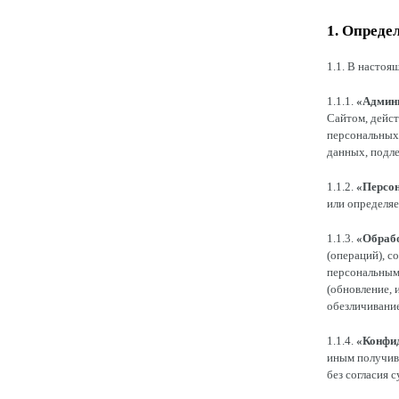
1. Опреде
1.1. В насто
1.1.1.
«Админи
Сайтом, дейст
персональных 
данных, подл
1.1.2.
«Персо
или определяе
1.1.3.
«Обраб
(операций), с
персональными
(обновление, 
обезличивание
1.1.4.
«Конфид
иным получив
без согласия 