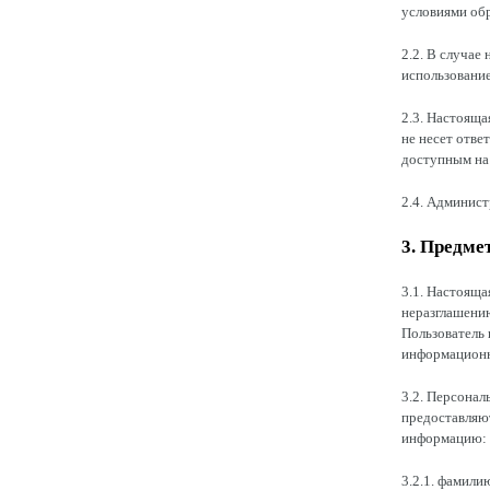
условиями об
2.2. В случае
использование
2.3. Настояща
не несет отве
доступным на
2.4. Админист
3. Предме
3.1. Настояща
неразглашени
Пользователь 
информационну
3.2. Персонал
предоставляю
информацию:
3.2.1. фамили