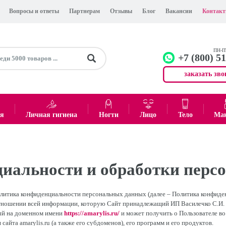
Вопросы и ответы
Партнерам
Отзывы
Блог
Вакансии
Контак
ПН-ПТ
+7 (800) 5
заказать зво
+7 (499)
Офис
ея
Личная гигиена
Ногти
Лицо
Тело
Ма
0
₽
Итого:
иальности и обработки перс
литика конфиденциальности персональных данных (далее – Политика конфиде
тношении всей информации, которую Сайт принадлежащий ИП Василечко С.И. (
й на доменном имени
https://amarylis.ru/
и может получить о Пользователе во
сайта amarylis.ru (а также его субдоменов), его программ и его продуктов.