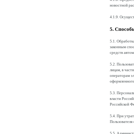
новостной ра
4.1.9. Осущес
5. Способ
5.1. Обработк
законным спо
средств автом
5.2. Пользова
лицам, в част
операторам эл
оформленного 
5.3. Персона
власти Россий
Российской Ф
5.4. При утра
Пользователя 
5.5. Админис