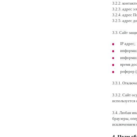
3.2.2. контак
3.2.3. адрес э
3.2.4. адрес 
3.2.5. адрес 
3.3. Сайт защ
IP адрес;
информаци
информац
время до
реферер 
3.3.1. Отключ
3.3.2. Сайт о
используется 
3.4. Любая ин
браузеры, опе
исключением с
4. Цели с