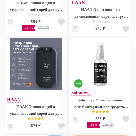
HAAN
HAAN Очищающий и
увлажняющий спрей для рук
HAAN Очищающий и
"Прованская лаванда" / Hand
увлажняющий спрей для рук
550 ₽
Sanitizer Soothing Lavender, 30
"Душистая вербена" / Hand
870
₽
-37%
870 ₽
мл
Sanitizer Purifying Verbena, 30
мл
Solomeya
HAAN
Solomeya Универсальное
антибактериальное средство
HAAN Очищающий и
(спрей) Universal Sanitizer spray
увлажняющий спрей для рук
336 ₽
for hands, 75мл
"Древесный акцент" / Hand
390
₽
-14%
870 ₽
Sanitizer Wood night, 30 мл