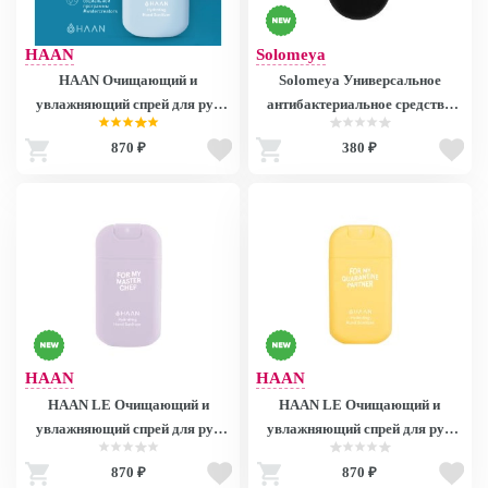
HAAN
Solomeya
HAAN Очищающий и
Solomeya Универсальное
увлажняющий спрей для рук
антибактериальное средство
"Утренняя свежесть" / Hand
для рук «Скандинавский лес»,
870 ₽
380 ₽
Sanitizer Morning Glory, 30 мл
спрей /Universal Sanitizer Spray
for hands «Scandinavian forest»
15 мл
HAAN
HAAN
HAAN LE Очищающий и
HAAN LE Очищающий и
увлажняющий спрей для рук
увлажняющий спрей для рук
"Крепкая Маргарита" / LE For
"Полевая ромашка" / LE For
870 ₽
870 ₽
my master chef Hand Sanitizer
My Quarantine Partner Hand