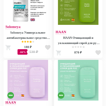
Solomeya
HAAN
Solomeya Универсальное
антибактериальное средство c
HAAN Очищающий и
помпой / Universal Sanitizer
увлажняющий спрей для рук
180 ₽
Pump (150 мл)
"Игривый Мохито" / Hand
530
₽
-66%
870 ₽
Sanitizer Mojito Splash, 30 мл
HAAN