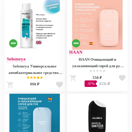
HAAN
Solomeya
HAAN Очищающий и
увлажняющий спрей для рук
Solomeya Универсальное
"Ароматная Роза" / Hand
антибактериальное средство /
550 ₽
Sanitizer Bright Rose, 30 мл
Universal Sanitizer (500 мл)
870
₽
-37%
990 ₽