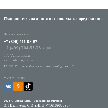
Подпишитесь на акции
и специальные предложения
Интернет-магазин
+7 (800) 511-98-97
+7 (499) 704-55-75
Офис
info@amarylis.ru
eshop@amarylis.ru
125481, Россия, г. Москва ул. Фомичевой д.5 корп.2
Мы в соц. сетях:
2026 © «Амарилис» | Магазин косметики
ИП Василечко С.И. (ИНН 771618986896)