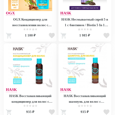
OGX
HASK
OGX Кондиционер для
HASK Несмываемый спрей 5 в
восстановления волос с
1 с биотином / Biotin 5 In 1
экстрактом Арганы тревел /
Leave-In Spray 175Ml 30225
1 100 ₽
1 985 ₽
Travel Renewing + Argan Oil Of
30225
Morocco Conditioner 88,7 мл
97312 97312
HASK
HASK
HASK Восстанавливающий
HASK Восстанавливающий
кондиционер для волос с
шампунь для волос с
Аргановым маслом мини-
Аргановым маслом мини-
935 ₽
935 ₽
формат/ Argan Oil Repairing
формат / Argan Oil Repairing