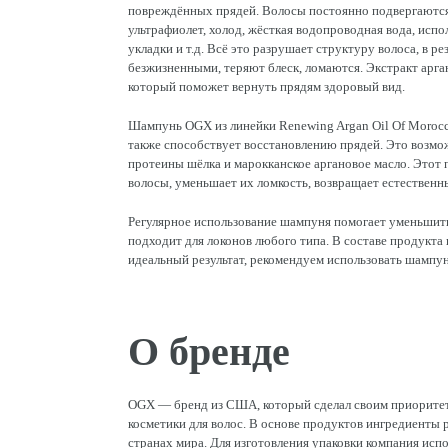
повреждённых прядей. Волосы постоянно подвергаютс
ультрафиолет, холод, жёсткая водопроводная вода, исп
укладки и т.д. Всё это разрушает структуру волоса, в р
безжизненными, теряют блеск, ломаются. Экстракт арг
который поможет вернуть прядям здоровый вид.
Шампунь OGX из линейки Renewing Argan Oil Of Morocc
также способствует восстановлению прядей. Это возмо
протеины шёлка и марокканское аргановое масло. Этот 
волосы, уменьшает их ломкость, возвращает естественны
Регулярное использование шампуня помогает уменьшит
подходит для локонов любого типа. В составе продукта 
идеальный результат, рекомендуем использовать шампун
О бренде
OGX — бренд из США, который сделал своим приоритет
косметики для волос. В основе продуктов ингредиенты 
странах мира. Для изготовления упаковки компания исп