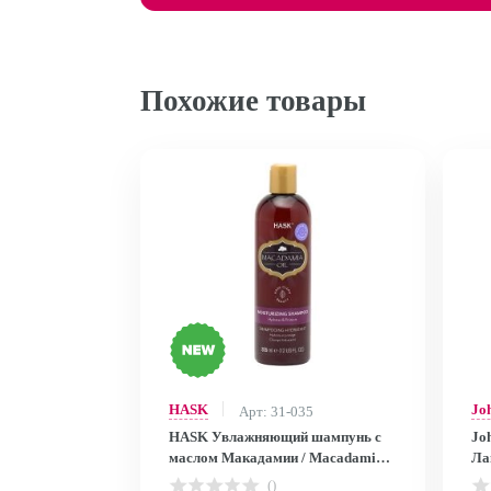
Похожие товары
HASK
Jo
Арт: 31-035
HASK Увлажняющий шампунь с
Jo
маслом Макадамии / Macadamia
Ла
Oil Moisturizing Shampoo 355ML
Hy
()