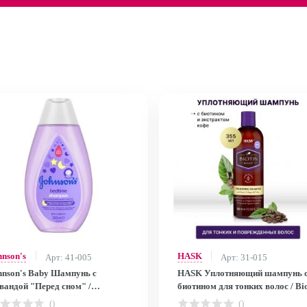
hnson's
HASK
Арт: 41-005
Арт: 31-015
hnson's Baby Шампунь с
HASK Уплотняющий шампунь 
вандой "Перед сном" /
биотином для тонких волос / Bio
poallergenic Bedtime Baby
Boost Thickening Shampoo 355 
()
()