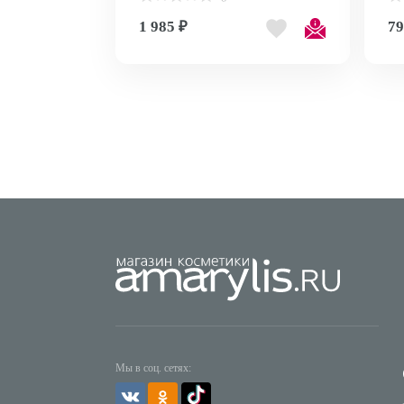
34315
sh
1 985 ₽
79
Мы в соц. сетях: