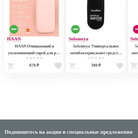
HAAN
Solomeya
Sol
HAAN Очищающий и
Solomeya Универсальное
S
увлажняющий спрей для рук
антибактериальное средство
ант
"Ароматная Роза" / Hand
для рук «Скандинавский
(с
870 ₽
380 ₽
Sanitizer Bright Rose, 30 мл
лес», спрей /Universal
Sanitizer Spray for hands
«Scandinavian forest» 15 мл
Подпишитесь на акции
и специальные предложения