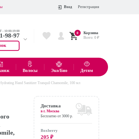
ты
Вход
Регистрация
 - 10:00-19:00
Корзина
0
11-98-97
Всего:
0
₽
нок
 704-55-75
показать все товары
кияж
Волосы
Эко/Био
Детям
rating Hand Sanitizer Tranquil Chamomile, 100 мл
Оформить
Доставка
в г.
Москва
ого
Бесплатно от 3000 р.
h
Boxberry
mile,
205
₽