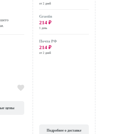
от 2 дней
Grastin
ашего
214
₽
ки.
1 день
Почта РФ
214
₽
от 2 дней
вые цены
Подробнее о доставке