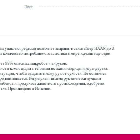
Цвет
ем упаковки рефилла позволяет заправить санитайзер HAAN до 3
ть количество потребляемого пластика в мире, сделав еще один
ет 99% опасных микробов и вирусов.
иса в композиции с теплыми нотками лакрицы и коры дерева.
трации, чтобы защитить кожу рук от сухости. Не оставляет
о впитывается. Регулярная гигиена рук является лучшим
рабенов и продуктов животного происхождения, одобрено
тке. Произведено в Испании.