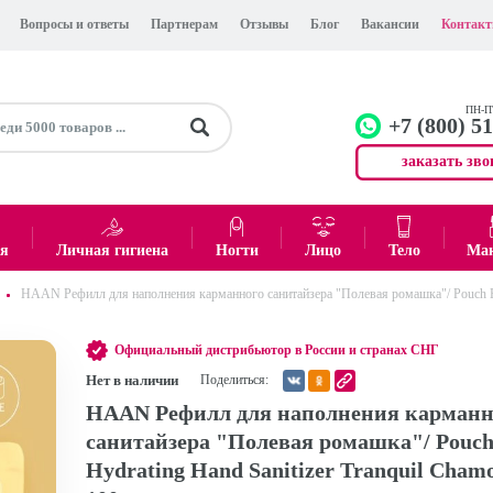
Вопросы и ответы
Партнерам
Отзывы
Блог
Вакансии
Контак
ПН-ПТ
+7 (800) 5
заказать зво
+7 (499)
Офис
ея
Личная гигиена
Ногти
Лицо
Тело
Ма
HAAN Рефилл для наполнения карманного санитайзера "Полевая ромашка"/ Pouch Hyd
0
₽
Итого:
Официальный дистрибьютор в России и странах СНГ
Нет в наличии
Поделиться:
HAAN Рефилл для наполнения карманн
санитайзера "Полевая ромашка"/ Pouc
Hydrating Hand Sanitizer Tranquil Chamo