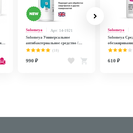
Solomeya
Solomeya
Арт: 14-1921
Solomeya Универсальное
Solomeya Сре
я
антибактериальное средство /
обезжиривания
Universal Sanitizer (500 мл)
липкого слоя с помпой
(18)
nds
in 1 Pump (150
990 ₽
610 ₽