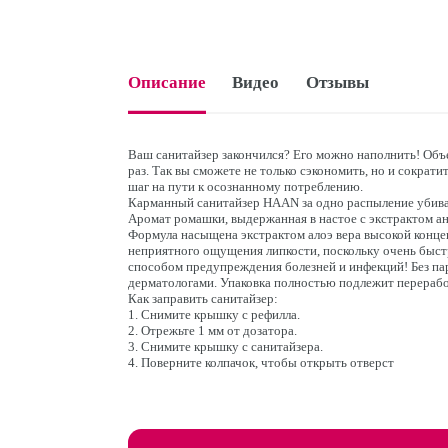
Описание
Видео
Отзывы
Ваш санитайзер закончился? Его можно наполнить! Объ
раз. Так вы сможете не только сэкономить, но и сократи
шаг на пути к осознанному потреблению.
Карманный санитайзер HAAN за одно распыление убива
Аромат ромашки, выдержанная в настое с экстрактом ан
Формула насыщена экстрактом алоэ вера высокой концен
неприятного ощущения липкости, поскольку очень быстр
способом предупреждения болезней и инфекций! Без па
дерматологами. Упаковка полностью подлежит перерабо
Как заправить санитайзер:
1. Снимите крышку с рефилла.
2. Отрежьте 1 мм от дозатора.
3. Снимите крышку с санитайзера.
4. Поверните колпачок, чтобы открыть отверст