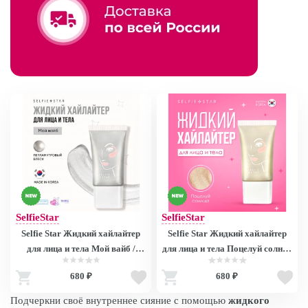
SelfieStar
SelfieStar
Selfie Star Жидкий хайлайтер
Selfie Star Жидкий хайлайтер
для лица и тела Мой вайб /
для лица и тела Поцелуй солнца
LIQUID HIGHLIGHTER WOW
/ LIQUID HIGHLIGHTER
680 ₽
680 ₽
glow My Vibe SSH02 , 20 мл
WOW glow Sun Kiss SSH01, 20
мл
Подчеркни своё внутреннее сияние с помощью
жидкого