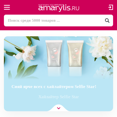
Сияй ярче всех с хайлайтером Selfie Star!
Хайлайтер Selfie Star