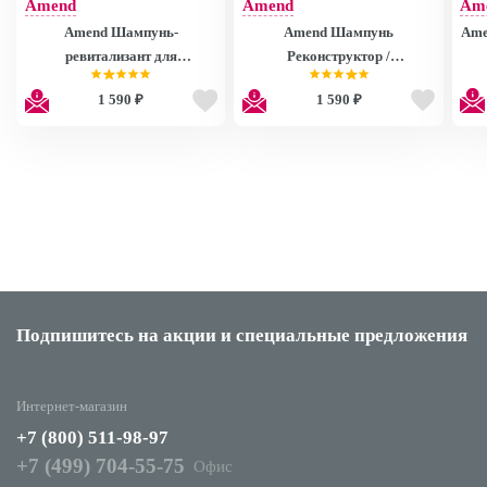
Amend
Amend
Am
Amend Шампунь-
Amend Шампунь
Ame
ревитализант для
Реконструктор /
поврежденных волос /
Reconstructor Shampoo
1 590 ₽
1 590 ₽
Intensifier Shampoo 250 мл
Complete Repair 250 мл
Ca
Re
Bla
Подпишитесь на акции
и специальные предложения
Интернет-магазин
+7 (800) 511-98-97
+7 (499) 704-55-75
Офис