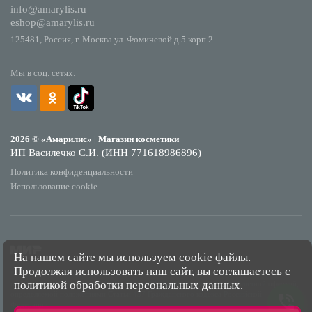
info@amarylis.ru
eshop@amarylis.ru
125481, Россия, г. Москва ул. Фомичевой д.5 корп.2
Мы в соц. сетях:
2026 © «Амарилис» | Магазин косметики
ИП Василечко С.И. (ИНН 771618986896)
Политика конфиденциальности
Использование cookie
На нашем сайте мы используем cookie файлы.
Продолжая использовать наш сайт, вы соглашаетесь с
*Обращаем Ваше внимание на то, что данный интернет-сайт носит исключительно
политикой обработки персональных данных
.
информационный характер и ни при каких условиях не является публичной офертой,
определяемой положениями Статьи 437 Гражданского кодекса Российской
Федерации.