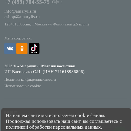
+7 (499) 704-55-75
Офис
info@amarylis.ru
eshop@amarylis.ru
125481, Россия, г. Москва ул. Фомичевой д.5 корп.2
Мы в соц. сетях:
2026 © «Амарилис» | Магазин косметики
ИП Василечко С.И. (ИНН 771618986896)
Политика конфиденциальности
Использование cookie
На нашем сайте мы используем cookie файлы.
Продолжая использовать наш сайт, вы соглашаетесь с
*Обращаем Ваше внимание на то, что данный интернет-сайт носит исключительно
политикой обработки персональных данных
.
информационный характер и ни при каких условиях не является публичной офертой,
определяемой положениями Статьи 437 Гражданского кодекса Российской