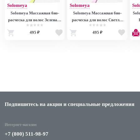
Solomeya
Solomeya
Sol
Solomeya Массажная био-
Solomeya Массажная био-
Sol
расческа для волос Зеленая /
расческа для волос Светло-
Scalp massage bio hair brush
розовая / Scalp massage bio
/De
495 ₽
495 ₽
Green, 1 шт
hair brush Light pink, 1 шт
Подпишитесь на акции
и специальные предложения
Интернет-магазин
+7 (800) 511-98-97