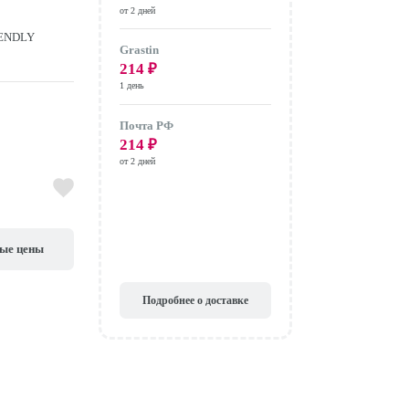
от 2 дней
IENDLY
Grastin
214
₽
1 день
Почта РФ
214
₽
от 2 дней
вые цены
Подробнее о доставке