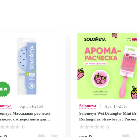
lomeya
Solomeya
Арт: 14-2153
Арт: 14-2116
lomeya Массажная расческа
Solomeya Wet Detangler Mini Br
я волос с отверстиями для
Rectangular Strawberry / Расче
иббитсов, Голубая, 1 шт. /Croks
для сухих и влажных волос
()
()
sage Hair Brush, Blue, 1 pcs.
Прямоугольная мини с аромат
Клубники