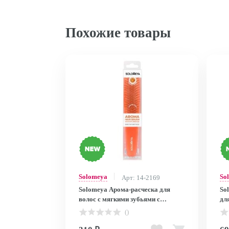
Похожие товары
Solomeya
So
Арт: 14-2169
Solomeya Арома-расческа для
So
волос с мягкими зубьями с
дл
ароматом Карамели / Aroma Hair
дж
()
Brush with Soft bristles, Caramel, 1
Mas
шт