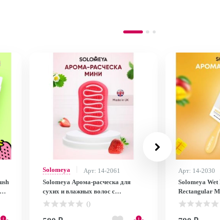
Solomeya
Арт: 14-2061
Арт: 14-2030
ush
Solomeya Арома-расческа для
Solomeya Wet 
ска
сухих и влажных волос с
Rectangular M
ароматом Клубники мини / Aroma
сухих и влажн
()
ом
Brush for Wet&Dry hair Strawberry
ароматом ма
mini, 1 шт