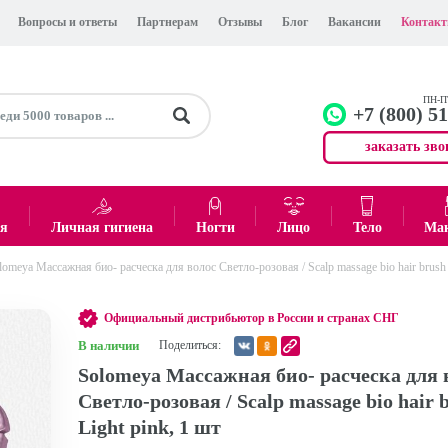
Вопросы и ответы
Партнерам
Отзывы
Блог
Вакансии
Контак
ПН-ПТ
+7 (800) 5
заказать зво
+7 (499)
Офис
ея
Личная гигиена
Ногти
Лицо
Тело
Ма
lomeya Массажная био- расческа для волос Светло-розовая / Scalp massage bio hair brush 
0
₽
Итого:
Официальный дистрибьютор в России и странах СНГ
В наличии
Поделиться:
Solomeya Массажная био- расческа для 
Светло-розовая / Scalp massage bio hair 
Light pink, 1 шт