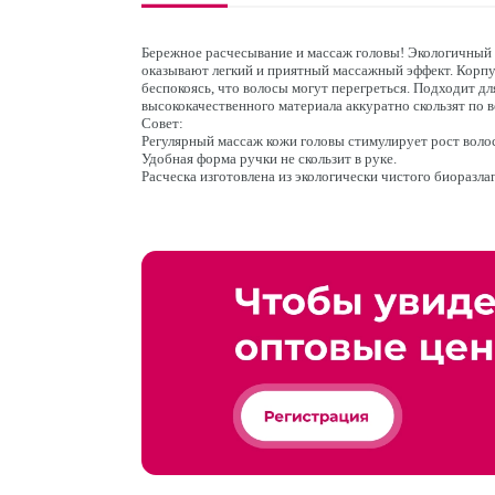
Бережное расчесывание и массаж головы! Экологичный
оказывают легкий и приятный массажный эффект. Корпус
беспокоясь, что волосы могут перегреться. Подходит д
высококачественного материала аккуратно скользят по в
Совет:
Регулярный массаж кожи головы стимулирует рост воло
Удобная форма ручки не скользит в руке.
Расческа изготовлена из экологически чистого биоразла