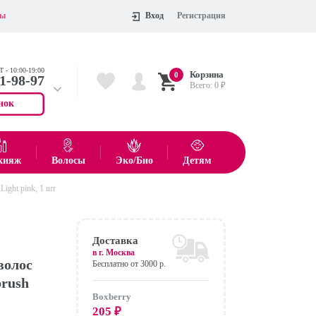
ты
Вход
Регистрация
 - 10:00-19:00
Корзина
0
11-98-97
Всего:
0
₽
нок
 704-55-75
показать все товары
кияж
Волосы
Эко/Био
Детям
Light pink, 1 шт
Оформить
Доставка
в г.
Москва
волос
Бесплатно от 3000 р.
brush
Boxberry
205
₽