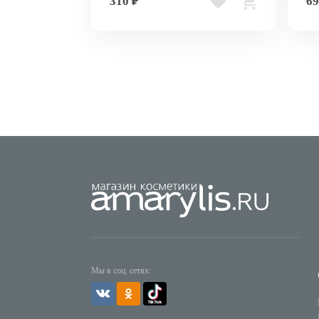
310 ₽
69
Мы в соц. сетях: