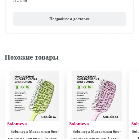
от 2 дней
Подробнее о доставке
Похожие товары
Solomeya
Solomeya
Sol
Solomeya Массажная био-
Solomeya Массажная био-
Sol
расческа для волос Зеленая /
расческа для волос Светло-