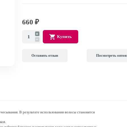
660
₽
Купить
Оставить отзыв
Посмотреть опто
счесывания. В результате использования волосы становятся
ков.
кие зубчики бережно распутывают даже самые непослушные