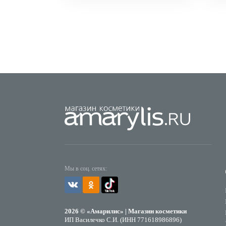
Мы в соц. сетях:
2026 © «Амарилис» | Магазин косметики
ИП Василечко С.И. (ИНН 771618986896)