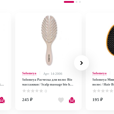
Solomeya
Solomeya
Арт: 14-2006
Solomeya Расческа для волос Bio
Solomeya Мин
ing
массажная / Scalp massage bio hair
волос / Hair B
brush, 1 шт
()
245 ₽
195 ₽