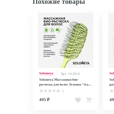
Похожие товары
Solomeya
So
Арт: 14-2014
Solomeya Массажная био-
So
расческа для волос Зеленая / Scalp
рас
massage bio hair brush Green, 1 шт
роз
()
bru
495 ₽
49