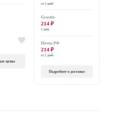
от 2 дней
Grastin
214
₽
1 день
Почта РФ
214
₽
от 2 дней
вые цены
Подробнее о доставке