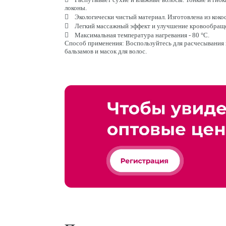
локоны.
 Экологически чистый материал. Изготовлена из коко
 Легкий массажный эффект и улучшение кровообращ
 Максимальная температура нагревания - 80 °C.
Способ применения: Воспользуйтесь для расчесывания 
бальзамов и масок для волос.