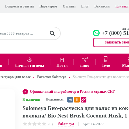
Вопросы и ответы
Партнерам
Отзывы
Блог
Вакансии
Контак
ПН-ПТ
+7 (800) 5
заказать зво
+7 (499)
Офис
ея
Личная гигиена
Ногти
Лицо
Тело
Ма
сессуары для волос
Расчески Solomeya
Solomeya Био-расческа для волос из к
0
₽
Итого:
Официальный дистрибьютор в России и странах СНГ
В наличии
Поделиться:
Solomeya Био-расческа для волос из кок
волокна/ Bio Nest Brush Coconut Husk, 1
Solomeya
(0)
Арт: 14-2077