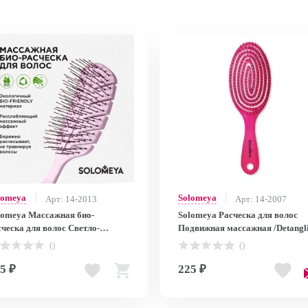
lomeya
Solomeya
Арт: 14-2013
Арт: 14-2007
lomeya Массажная био-
Solomeya Расческа для волос
ческа для волос Светло-
Подвижная массажная /Detangl
овая / Scalp massage bio hair
hair brush , 1 шт
()
()
sh Light pink, 1 шт
5 ₽
225 ₽