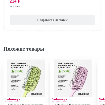
214
₽
от 2 дней
Подробнее о доставке
Похожие товары
Solomeya
Solomeya
Sol
Solomeya Массажная био-
Solomeya Массажная био-
Sol