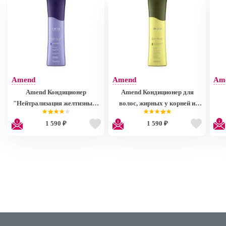
Amend
Amend
Am
Amend Кондиционер
Amend Кондиционер для
"Нейтрализация желтизны" /
волос, жирных у корней и
Conditioner Neutralizing
сухих на кончиках /
1 590 ₽
1 590 ₽
Specialist Blond 250 мл
Balancing Conditioner
Int
Equilibrium Raiz e Pontas 250
мл