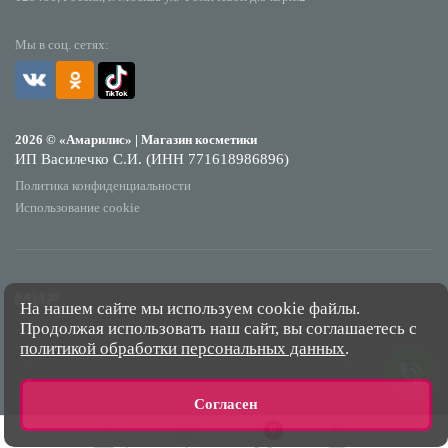
Мы в соц. сетях:
2026 © «Амарилис» | Магазин косметики
ИП Василечко С.И. (ИНН 771618986896)
Политика конфиденциальности
Использование cookie
На нашем сайте мы используем cookie файлы.
Продолжая использовать наш сайт, вы соглашаетесь с
*Обращаем Ваше внимание на то, что данный интернет-сайт носит исключительно
политикой обработки персональных данных
.
информационный характер и ни при каких условиях не является публичной офертой,
определяемой положениями Статьи 437 Гражданского кодекса Российской
Федерации.
Согласен
0