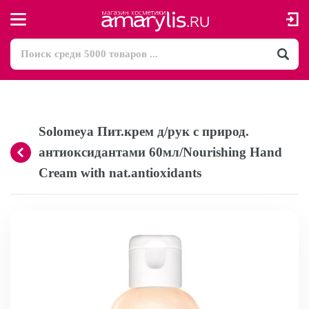
Solomeya Пит.крем д/рук с природ.
антиоксидантами 60мл/Nourishing Hand
Cream with nat.antioxidants