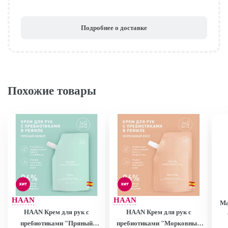
Подробнее о доставке
Похожие товары
HAAN
HAAN
Ma
HAAN Крем для рук с
HAAN Крем для рук с
пребиотиками "Пряный
пребиотиками "Морковный