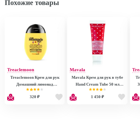
Похожие товары
Treaclemoon
Mavala
Tre
Treaclemoon Крем для рук
Mavala Крем для рук в тубе
Trea
Домашний лимонад
Hand Cream Tube 50 мл
З
Lemonade Handcreme, 75 ml
90920.90
mal
320 ₽
1 450 ₽
VO1F0121
m