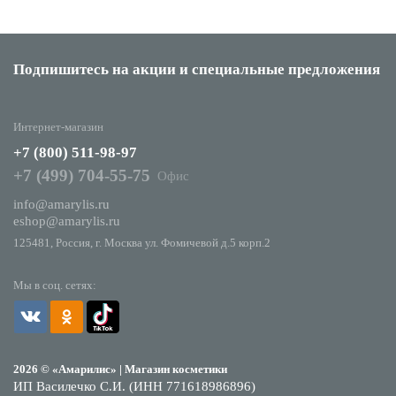
Подпишитесь на акции
и специальные предложения
Интернет-магазин
+7 (800) 511-98-97
+7 (499) 704-55-75
Офис
info@amarylis.ru
eshop@amarylis.ru
125481, Россия, г. Москва ул. Фомичевой д.5 корп.2
Мы в соц. сетях:
2026 © «Амарилис» | Магазин косметики
ИП Василечко С.И. (ИНН 771618986896)