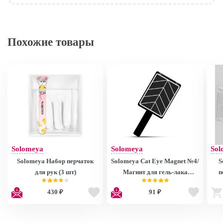
Похожие товары
Solomeya
Solomeya
Sol
Solomeya Набор перчаток
Solomeya Cat Eye Magnet №4/
S
для рук (3 шт)
Магнит для гель-лака
п
"Кошачий глаз" №4
п
430 ₽
91 ₽
Cot