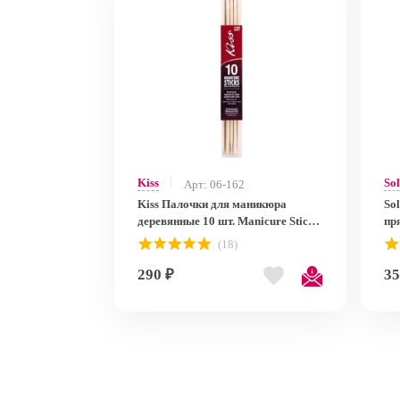
Kiss
So
Арт: 06-162
Kiss Палочки для маникюра
So
деревянные 10 шт. Manicure Sticks
пр
BOS11
(18)
290 ₽
35