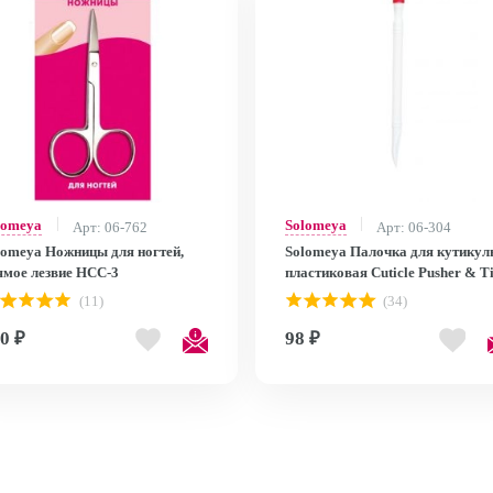
lomeya
Solomeya
Арт: 06-762
Арт: 06-304
lomeya Ножницы для ногтей,
Solomeya Палочка для кутикул
ямое лезвие HCC-3
пластиковая Cuticle Pusher & T
1628
(11)
(34)
0 ₽
98 ₽