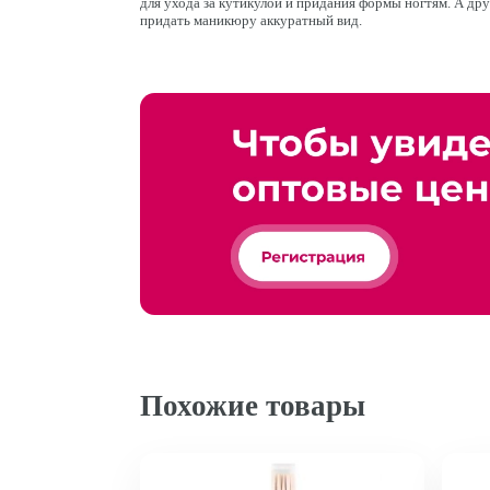
для ухода за кутикулой и придания формы ногтям. А друг
придать маникюру аккуратный вид.
Похожие товары