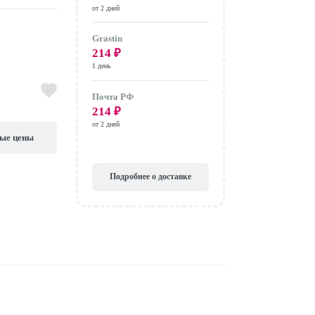
от 2 дней
Grastin
214
₽
1 день
Почта РФ
214
₽
от 2 дней
вые цены
Подробнее о доставке