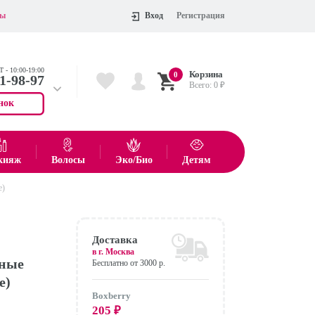
ты
Вход
Регистрация
 - 10:00-19:00
Корзина
0
11-98-97
Всего:
0
₽
нок
 704-55-75
показать все товары
кияж
Волосы
Эко/Био
Детям
е)
Оформить
Доставка
в г.
Москва
нные
Бесплатно от 3000 р.
е)
Boxberry
205
₽