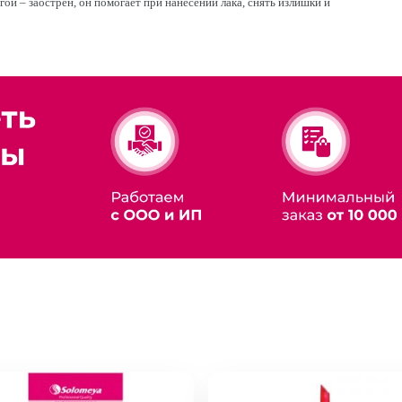
ой – заострен, он помогает при нанесении лака, снять излишки и