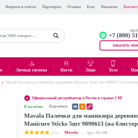
Вопросы и ответы
Партнерам
Отзывы
Блог
Вакансии
Контак
ПН-ПТ
+7 (800) 5
заказать зво
+7 (499)
Офис
ея
Личная гигиена
Ногти
Лицо
Тело
Ма
Mavala Палочки для маникюра деревянные Manicure Sticks 5шт 9090613 (на блистер
0
₽
Итого:
Официальный дистрибьютор в России и странах СНГ
В наличии
Поделиться:
Mavala Палочки для маникюра деревя
Manicure Sticks 5шт 9090613 (на блистер
Mavala
(31)
Арт: 06-188