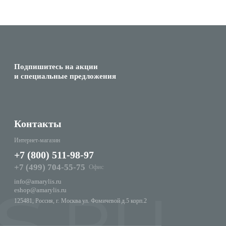
Подпишитесь на акции
и специальные предложения
Контакты
Интернет-магазин
+7 (800) 511-98-97
+7 (499) 704-55-75
Офис
info@amarylis.ru
eshop@amarylis.ru
125481, Россия, г. Москва ул. Фомичевой д.5 корп.2