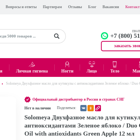
Вопросы и ответы
Партнерам
Отзывы
Блог
Вакансии
Контак
ПН-ПТ
+7 (800) 5
заказать зво
+7 (499)
Офис
ея
Личная гигиена
Ногти
Лицо
Тело
Ма
Solomeya Двухфазное масло для кутикулы с антиоксидантами Зеленое яблоко / Duo Cut
0
₽
Итого:
Официальный дистрибьютор в России и странах СНГ
Нет в наличии
Поделиться:
Solomeya Двухфазное масло для кутику
антиоксидантами Зеленое яблоко / Duo C
Oil with antioxidants Green Apple 12 мл