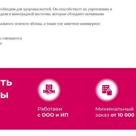
обходим для здоровья ногтей. Он способствует их укреплению и
ндаля и виноградной косточки, которые обладают активными
льного зеленого яблока, а также еле заметное шиммерное
но смешаются
ы