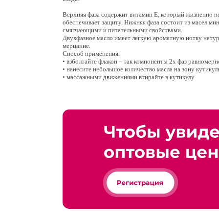
Верхняя фаза содержит витамин Е, который жизненно не
обеспечивает защиту. Нижняя фаза состоит из масел ми
смягчающими и питательными свойствами.
Двухфазное масло имеет легкую ароматную нотку натура
мерцание.
Способ применения:
• взболтайте флакон – так компоненты 2х фаз равномер
• нанесите небольшое количество масла на зону кутикул
• массажными движениями втирайте в кутикулу