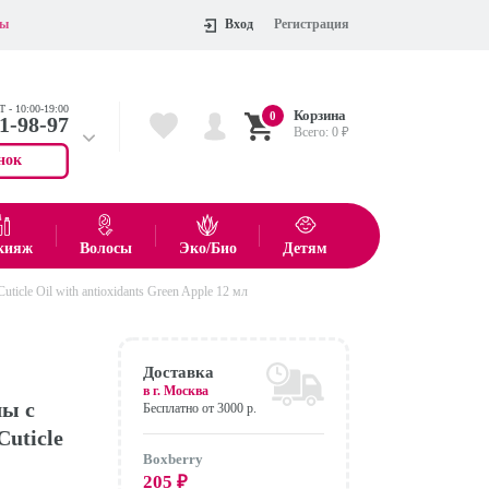
ты
Вход
Регистрация
 - 10:00-19:00
Корзина
0
11-98-97
Всего:
0
₽
нок
 704-55-75
показать все товары
кияж
Волосы
Эко/Био
Детям
icle Oil with antioxidants Green Apple 12 мл
Оформить
Доставка
в г.
Москва
лы с
Бесплатно от 3000 р.
uticle
Boxberry
205
₽