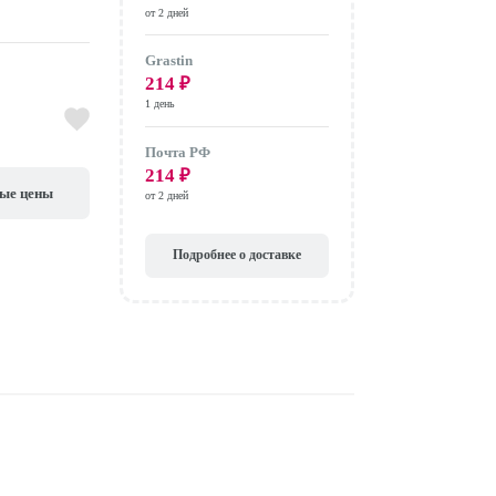
от 2 дней
Grastin
214
₽
1 день
Почта РФ
214
₽
вые цены
от 2 дней
Подробнее о доставке