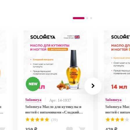
Solomeya
Solomeya
Арт: 14-1937
и
Solomeya Масло для кутикулы и
Solomeya Мас
ногтей с витаминами «Сладкий
ногтей с вита
d
Миндаль» 9 мл/ Cuticle Oil "Sweet
апельсин» 14мл
(39)
Almond", 9 ml
Оrange"
350 ₽
470 ₽