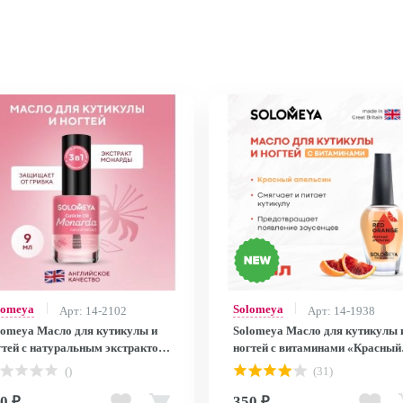
lomeya
Solomeya
Арт: 14-2102
Арт: 14-1938
lomeya Масло для кутикулы и
Solomeya Масло для кутикулы 
гтей с натуральным экстрактом
ногтей с витаминами «Красный
нарды 9 мл/ Cuticle Oil with
апельсин» 9 мл / Cuticle Oil "Re
()
(31)
tural extract Monarda, 9 ml
Оrange", 9 ml
0 ₽
350 ₽