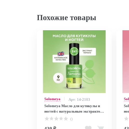
Похожие товары
Solomeya
So
Арт: 14-2103
Solomeya Масло для кутикулы и
So
ногтей с натуральным экстрактом
но
Таману 9 мл/ Cuticle Oil with
Мо
()
natural extract Tamanu, 9 ml
na
430 ₽
43