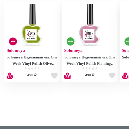
Solomeya
Solomeya
Sol
Solomeya Недельный лак One
Solomeya Недельный лак One
Sol
Week Vinyl Polish Olive
Week Vinyl Polish Flamingo
Branch 34, 13ml
24, 13ml
490 ₽
490 ₽