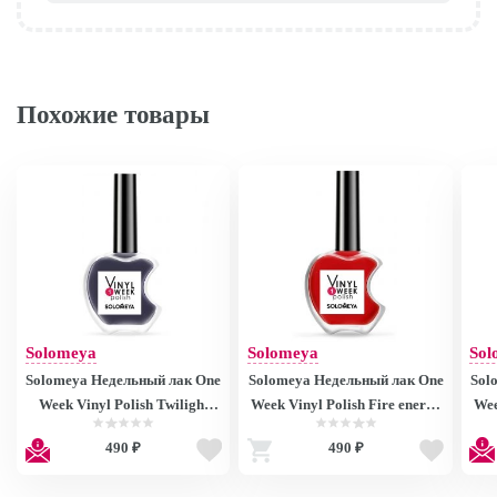
Похожие товары
Solomeya
Solomeya
Sol
Solomeya Недельный лак One
Solomeya Недельный лак One
Sol
Week Vinyl Polish Twilight
Week Vinyl Polish Fire energy
Wee
Blue 36, 13ml Q0269
26
490 ₽
490 ₽