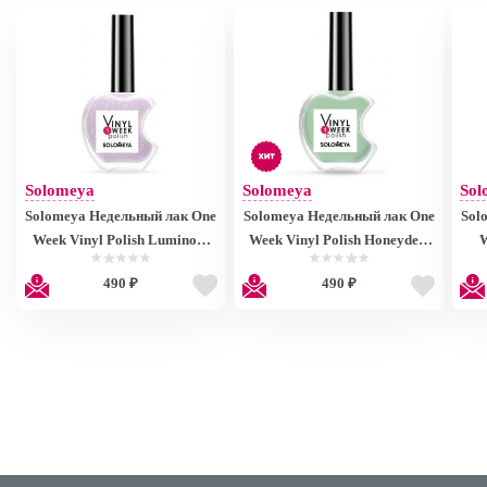
Solomeya
Solomeya
Sol
Solomeya Недельный лак One
Solomeya Недельный лак One
Sol
Week Vinyl Polish Luminous
Week Vinyl Polish Honeydew
W
38, 13ml
28
490 ₽
490 ₽