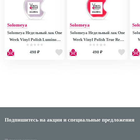
Solomeya
Solomeya
Sol
Solomeya Недельный лак One
Solomeya Недельный лак One
Sol
Week Vinyl Polish Luminous
Week Vinyl Polish True Red
W
38, 13ml
37, 13ml
490 ₽
490 ₽
Подпишитесь на акции
и специальные предложения