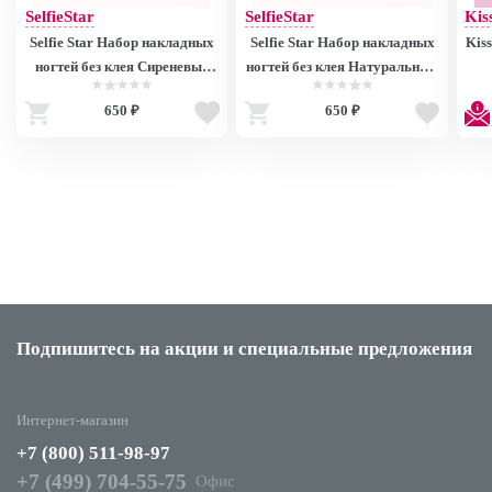
SelfieStar
SelfieStar
Kis
Selfie Star Набор накладных
Selfie Star Набор накладных
Kis
ногтей без клея Сиреневый
ногтей без клея Натуральный
Эльф, короткая длина / Nails
френч, короткая длина / Nails
к
650 ₽
650 ₽
kit without glue Lilac Fairy,
kit without glue Natural
ба
short length SSNK5931, 24 шт
French, short length SSNK050,
ш
PDV5931
24 шт FDV050
Подпишитесь на акции
и специальные предложения
Интернет-магазин
+7 (800) 511-98-97
+7 (499) 704-55-75
Офис