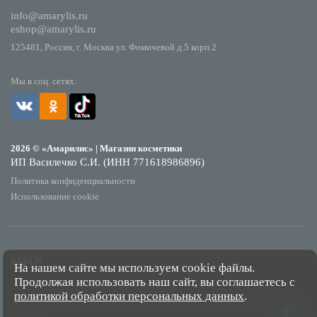
info@amarylis.ru
eshop@amarylis.ru
125481, Россия, г. Москва ул. Фомичевой д.5 корп.2
Мы в соц. сетях:
2026 © «Амарилис» | Магазин косметики
ИП Василечко С.И. (ИНН 771618986896)
Политика конфиденциальности
Использование cookie
На нашем сайте мы используем cookie файлы.
Продолжая использовать наш сайт, вы соглашаетесь с
*Обращаем Ваше внимание на то, что данный интернет-сайт носит исключительно
политикой обработки персональных данных
.
информационный характер и ни при каких условиях не является публичной офертой,
определяемой положениями Статьи 437 Гражданского кодекса Российской
Федерации.