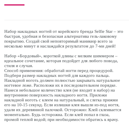
Набор накладных ногтей от корейского бренда Selfie Star – это
быстрая, удобная и безопасная альтернатива гель-лаковому
покрытию. Создай свой неповторимый маникюр всего за
несколько минут и наслаждайся результатом до 7-ми дней!
Набор «Бордовый», короткой длины с мелким шиммером –
идеальное сочетание, которая подойдет для любого повода,
стиля и случая.
Способ применения: обработай ногти перед процедурой.
Подбери размер накладных ногтей для каждого пальца.
Накладной ноготь должен полностью закрывать натуральное
ногтевое ложе. Расположи их в последовательном порядке.
Нанеси небольшое количество клея (не входит в набор) на
внутреннюю поверхность накладного ногтя. Приложи
накладной ноготь с клеем на натуральный, и слегка прижми
его на 10-15 секунд. Если излишки клея вышли из-под ногтя,
удали их деревянной палочкой. Осторожно: Клей склеивается
моментально. Будь осторожна. Если клей попал в глаза,
промой теплой водой; при необходимости обратись к врачу.