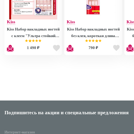
Kiss
Kiss
Kis
Kiss Набор накладных ногтей
Kiss Набор накладных ногтей
Kis
с клеем "Ультра стойкий
без клея, короткая длина
французский маникюр" для
"Розовое сияние" 24 шт
дл
1 490 ₽
790 ₽
классической формы ногтей
Fashion Glam Nails
28 шт. Everlasting French Nail
DGFGN04RF
Kit EF05
Подпишитесь на акции
и специальные предложения
Интернет-магазин