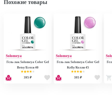
Похожие товары
Solomeya
Solomeya
Sol
Гель-лак Solomeya Color Gel
Гель-лак Solomeya Color Gel
Гел
Betsy/Бэтси 40
Kelly/Келли 45
395 ₽
395 ₽