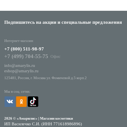
Подпишитесь на акции
и специальные предложения
Интернет-магазин
+7 (800) 511-98-97
+7 (499) 704-55-75
Офис
info@amarylis.ru
eshop@amarylis.ru
125481, Россия, г. Москва ул. Фомичевой д.5 корп.2
Мы в соц. сетях:
2026 © «Амарилис» | Магазин косметики
ИП Василечко С.И. (ИНН 771618986896)