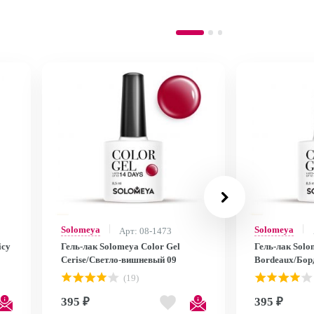
Solomeya
Solomeya
Арт: 08-1473
icy
Гель-лак Solomeya Color Gel
Гель-лак Solo
Cerise/Светло-вишневый 09
Bordeaux/Бор
(19)
395 ₽
395 ₽