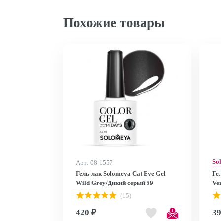
Похожие товары
So
Арт: 08-1557
Гель-лак Solomeya Cat Eye Gel
Ге
Wild Grey/Дикий серый 59
Ve
(15)
420 ₽
39