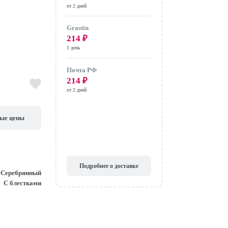
от 2 дней
Grastin
214
₽
1 день
Почта РФ
214
₽
от 2 дней
вые цены
Подробнее о доставке
Серебрянный
С блестками