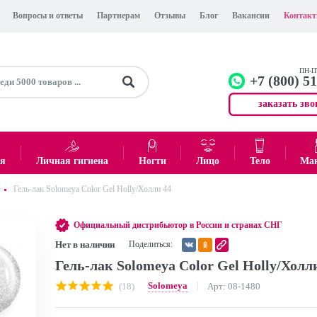
Вопросы и ответы
Партнерам
Отзывы
Блог
Вакансии
Контак
ПН-ПТ
+7 (800) 5
заказать зво
+7 (499)
Офис
ея
Личная гигиена
Ногти
Лицо
Тело
Ма
Гель-лак Solomeya Color Gel Holly/Холли 44
0
₽
Итого:
Официальный дистрибьютор в России и странах СНГ
Нет в наличии
Поделиться:
Гель-лак Solomeya Color Gel Holly/Холл
Solomeya
(18)
Арт: 08-1480