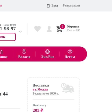
ты
Вход
Регистрация
 - 10:00-19:00
Корзина
0
11-98-97
Всего:
0
₽
нок
 704-55-75
показать все товары
кияж
Волосы
Эко/Био
Детям
Оформить
Доставка
в г.
Москва
и 44
Бесплатно от 3000 р.
Boxberry
205
₽