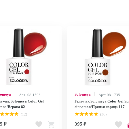
lomeya
Solomeya
Арт: 08-1596
Арт: 08-1735
ль-лак Solomeya Color Gel
Гель-лак Solomeya Color Gel Sp
rona/Верона 82
cinnamon/Пряная корица 117
(12)
(36)
5 ₽
395 ₽