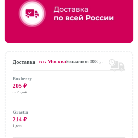
в г.
Москва
Доставка
Бесплатно от 3000 р.
Boxberry
205
₽
от 2 дней
Grastin
214
₽
1 день