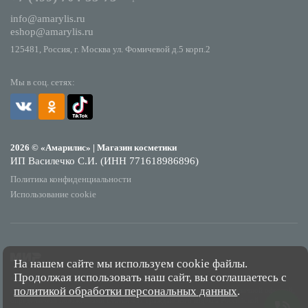
info@amarylis.ru
eshop@amarylis.ru
125481, Россия, г. Москва ул. Фомичевой д.5 корп.2
Мы в соц. сетях:
2026 © «Амарилис» | Магазин косметики
ИП Василечко С.И. (ИНН 771618986896)
Политика конфиденциальности
Использование cookie
На нашем сайте мы используем cookie файлы.
Продолжая использовать наш сайт, вы соглашаетесь с
*Обращаем Ваше внимание на то, что данный интернет-сайт носит исключительно
политикой обработки персональных данных
.
информационный характер и ни при каких условиях не является публичной офертой,
определяемой положениями Статьи 437 Гражданского кодекса Российской