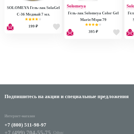
Solomeya
Sol
SOLOMEYA Гель-лак SolaGel
Гель-лак Solomeya Color Gel
Гел
C-36 Медный 7 мл.
Marie/Мэри 79
199 ₽
395 ₽
Подпишитесь на акции
и специальные предложения
Интернет-магазин
+7 (800) 511-98-97
+7 (499) 704-55-75
Офис