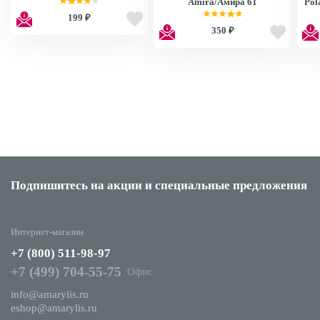
Amira/Амира 61
Pol
199 ₽
350 ₽
Подпишитесь на акции
и специальные предложения
Интернет-магазин
+7 (800) 511-98-97
+7 (499) 704-55-75
Офис
info@amarylis.ru
eshop@amarylis.ru