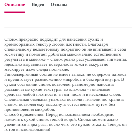
Описание
Видео
Отзывы

Спонж прекрасно подходит для нанесения сухих и
кремообразных текстур любой плотности. Благодаря
специальному вельветовому покрытию он не впитывает в себя
косметику и помогает добиться максимально естественного
результата в макияже – спонж ровно растушевывает пигменты,
идеально выравнивает поверхность кожи и аккуратно
маскирует даже следы пост-акне.
Гипоаллергенный состав не имеет запаха, не содержит латекса
и препятствует размножению микробов и бактерий внутри. В
сухом состоянии спонж позволяет равномерно наносить
рассыпчатые сухие текстуры, во влажном - тональные
средства любой плотности, в том числе и в несколько слоев.
Специальная овальная упаковка позволит гигиенично хранить
спонж, позволяя ему высохнуть естественным путем без
проникновения микробов.
Способ применения: Перед использованием необходимо
намочить сухой спонж теплой водой. Спонж моментально
увеличится в два раза, после чего его нужно отжать. Теперь он
готов к использованию!