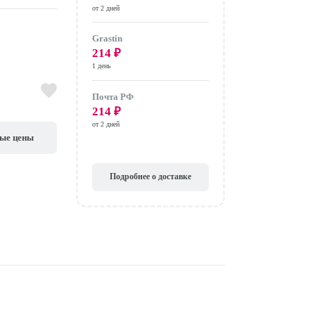
от 2 дней
Grastin
214
₽
1 день
Почта РФ
214
₽
от 2 дней
вые цены
Подробнее о доставке