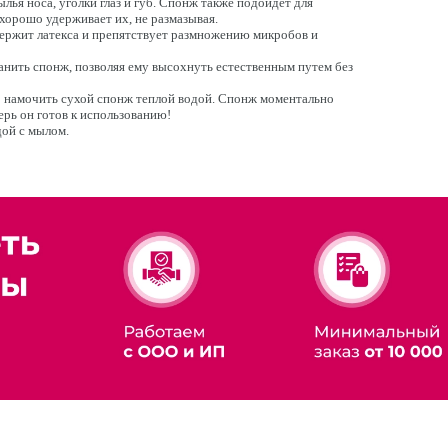
лья носа, уголки глаз и губ. Спонж также подойдет для
хорошо удерживает их, не размазывая.
держит латекса и препятствует размножению микробов и
анить спонж, позволяя ему высохнуть естественным путем без
 намочить сухой спонж теплой водой. Спонж моментально
перь он готов к использованию!
ой с мылом.