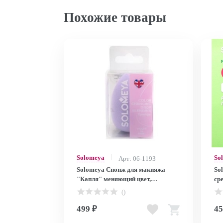
Похожие товары
Solomeya
So
Арт: 06-1193
Solomeya Спонж для макияжа
So
"Капля" меняющий цвет,
ср
Фиолетово-розовый, 1шт./Color
шт
()
Changing Drop blending sponge,
spo
Violet-Pink, 1 pcs.
499 ₽
45