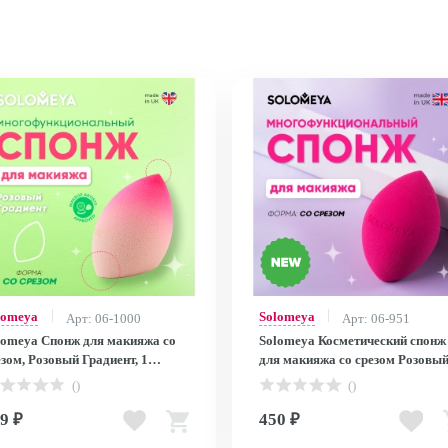
lomeya
Solomeya
Арт: 06-1000
Арт: 06-951
lomeya Спонж для макияжа со
Solomeya Косметический спонж
езом, Розовый Градиент, 1
для макияжа со срезом Розовый
./Solomeya Flat End blending
Flat End blending sponge Pink
()
()
nge, Pink Gradient, 1 pcs.
9 ₽
450 ₽