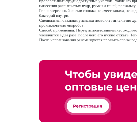
прорабатывать труднодоступные участки - такие как кры
нанесения рассыпчатых пудр, румян и теней, поскольку 
Гипоаллергенный состав спонжа не имеет запаха, не со
бактерий внутри.
Специальная овальная упаковка позволит гигиенично хр
проникновения микробов.
Способ применения: Перед использованием необходимо
увеличится в два раза, после чего его нужно отжать. Те
После использования рекомендуется промыть спонж вод