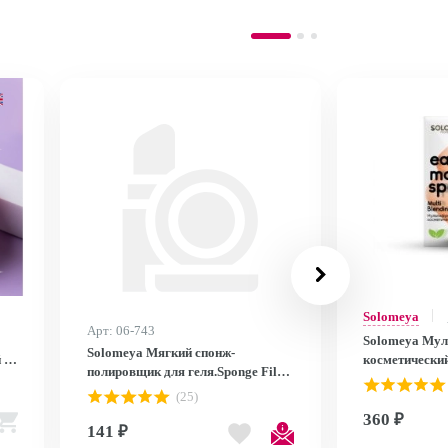
Solomeya
Арт: 06-743
Solomeya Му
Solomeya Мягкий спонж-
 /
косметически
полировщик для геля.Sponge File
/ Multi Blendi
F6015
(25)
360 ₽
141 ₽