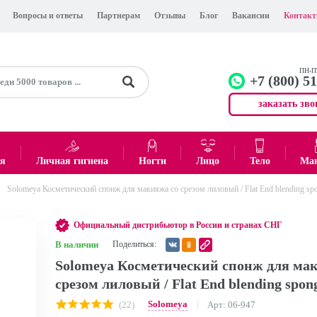
Вопросы и ответы
Партнерам
Отзывы
Блог
Вакансии
Контак
ПН-ПТ
+7 (800) 5
заказать зво
+7 (499)
Офис
ея
Личная гигиена
Ногти
Лицо
Тело
Ма
Solomeya Косметический спонж для макияжа со срезом лиловый / Flat End blending spon
0
₽
Итого:
Официальный дистрибьютор в России и странах СНГ
В наличии
Поделиться:
Solomeya Косметический спонж для ма
срезом лиловый / Flat End blending sponge
Solomeya
(22)
Арт: 06-947