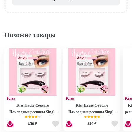
Похожие товары
Kiss
Kiss
Kis
Kiss Haute Couture
Kiss Haute Couture
Ki
Накладные ресницы Single
Накладные ресницы Single
рес
Lashes Jazzy KHL08GT
Lashes Fancy KHL07GT
850 ₽
850 ₽