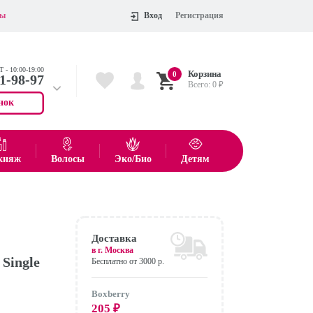
ты
Вход
Регистрация
 - 10:00-19:00
Корзина
0
11-98-97
Всего:
0
₽
нок
 704-55-75
показать все товары
кияж
Волосы
Эко/Био
Детям
Оформить
Доставка
в г.
Москва
Single
Бесплатно от 3000 р.
Boxberry
205
₽