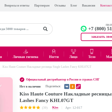
Вопросы и ответы
Партнерам
Отзывы
Блог
Вакансии
Контак
ПН-ПТ
+7 (800) 5
заказать зво
+7 (499)
Офис
ея
Личная гигиена
Ногти
Лицо
Тело
Ма
Kiss Haute Couture Накладные ресницы Single Lashes Fancy KHL07GT
0
₽
Итого:
Официальный дистрибьютор в России и странах СНГ
Нет в наличии
Поделиться:
Kiss Haute Couture Накладные ресницы 
Lashes Fancy KHL07GT
Kiss
(39)
Арт: 12-017