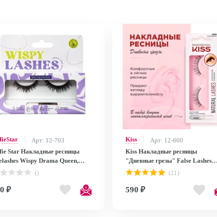
fieStar
Kiss
Арт: 12-703
Арт: 12-660
lfie Star Накладные ресницы
Kiss Накладные ресницы
elashes Wispy Drama Queen,
"Дневные грезы" False Lashes
LD7 SSLD7
KEH02C
()
(21)
0 ₽
590 ₽