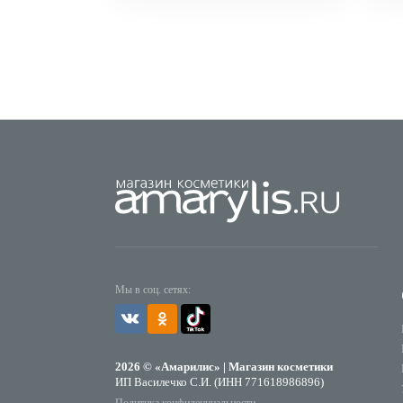
Мы в соц. сетях:
2026 © «Амарилис» | Магазин косметики
ИП Василечко С.И. (ИНН 771618986896)