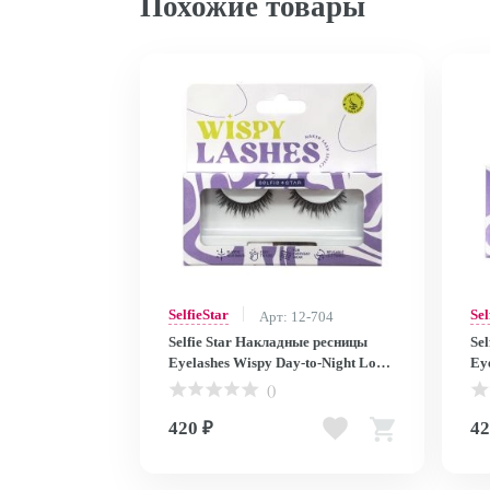
Похожие товары
SelfieStar
Sel
Арт: 12-704
Selfie Star Накладные ресницы
Se
Eyelashes Wispy Day-to-Night Look,
Ey
SSLD20 SSLD20
SS
()
420 ₽
42