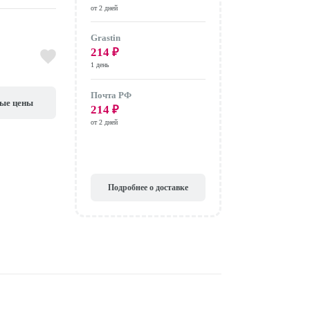
от 2 дней
Grastin
214
₽
1 день
Почта РФ
вые цены
214
₽
от 2 дней
Подробнее о доставке