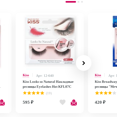
Kiss
Kiss
Арт: 12-640
Арт: 
Kiss Looks so Natural Накладные
Kiss Broadwa
ресницы Eyelashes Hot KFL07C
ресницы "Меч
Eyelashes BE
(19)
595 ₽
420 ₽