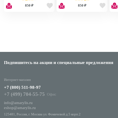
Lashes Jazzy KHL08GT
Lashes Fancy KHL07GT
850 ₽
850 ₽
Подпишитесь на акции
и специальные предложения
Интернет-магазин
+7 (800) 511-98-97
+7 (499) 704-55-75
Офис
info@amarylis.ru
eshop@amarylis.ru
125481, Россия, г. Москва ул. Фомичевой д.5 корп.2