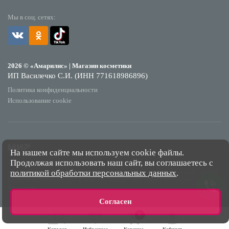
Мы в соц. сетях:
2026 © «Амарилис» | Магазин косметики
ИП Василечко С.И. (ИНН 771618986896)
Политика конфиденциальности
Использование cookie
На нашем сайте мы используем cookie файлы.
Продолжая использовать наш сайт, вы соглашаетесь с
*Обращаем Ваше внимание на то, что данный интернет-сайт носит исключительно
политикой обработки персональных данных
.
информационный характер и ни при каких условиях не является публичной офертой,
определяемой положениями Статьи 437 Гражданского кодекса Российской
Федерации.
Согласен
0