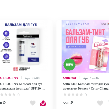
EUTROGENA
SelfieStar
Арт: 42-003
Арт: 12-689
UTROGENA Бальзам для губ
Selfie Star Бальзам-тинт для губ
орвежская формула" SPF 20 на
ароматом Кокоса / Color Changing
истере / Lip balm "Norwegian
Crystal Lip Balm Coconut SSLB0
()
()
mula" SPF 20, 4,8 g Blister
3,4 гр SSLB03
0 ₽
550 ₽