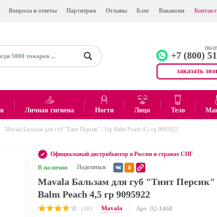
Вопросы и ответы
Партнерам
Отзывы
Блог
Вакансии
Контак
ПН-ПТ
+7 (800) 5
заказать зво
+7 (499)
Офис
ея
Личная гигиена
Ногти
Лицо
Тело
Ма
Mavala Бальзам для губ "Тинт Персик" / Lip Balm Peach 4,5 гр 9095922
0
₽
Итого:
Официальный дистрибьютор в России и странах СНГ
В наличии
Поделиться:
Mavala Бальзам для губ "Тинт Персик" 
Balm Peach 4,5 гр 9095922
Mavala
(38)
Арт: 02-1468