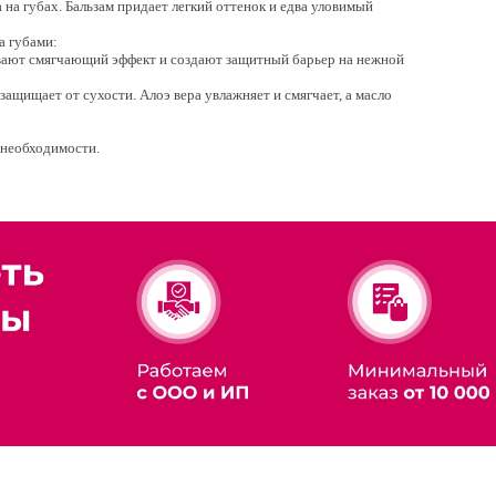
 на губах. Бальзам придает легкий оттенок и едва уловимый
а губами:
вают смягчающий эффект и создают защитный барьер на нежной
ащищает от сухости. Алоэ вера увлажняет и смягчает, а масло
 необходимости.