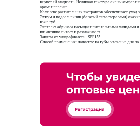
вернет ей гладкость. Нелипкая текстура очень комфортна
аромат персика.
Комплекс растительных экстрактов обеспечивает уход з
Эхиум и подсолнечник (богатый фитостеролами) оказы
коже губ.
Экстракт абрикоса насыщает питательными липидами и з
ши активно питает и разглаживает.
Защита от ультрафиолета - SPF15!
Способ применения: наносите на губы в течение дня по