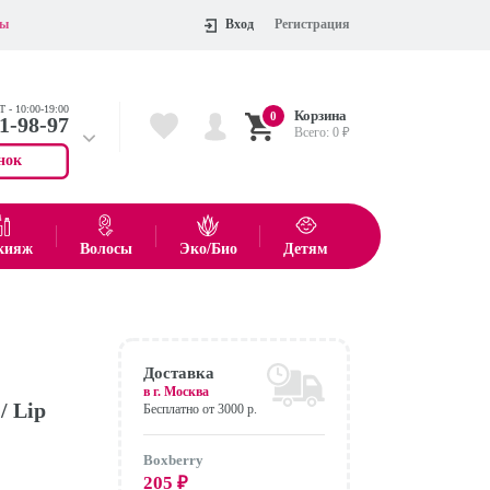
ты
Вход
Регистрация
 - 10:00-19:00
Корзина
0
11-98-97
Всего:
0
₽
нок
 704-55-75
показать все товары
кияж
Волосы
Эко/Био
Детям
Оформить
Доставка
в г.
Москва
/ Lip
Бесплатно от 3000 р.
Boxberry
205
₽