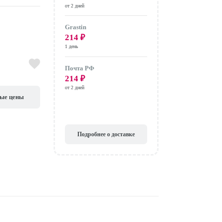
от 2 дней
Grastin
214
₽
1 день
Почта РФ
214
₽
от 2 дней
вые цены
Подробнее о доставке