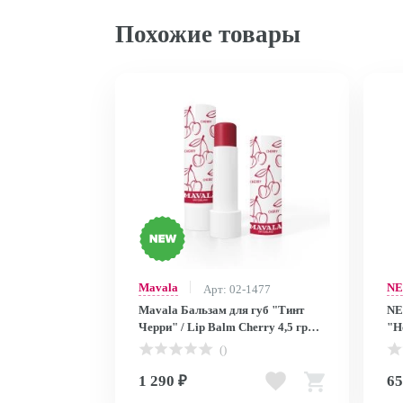
Похожие товары
Mavala
N
Арт: 02-1477
Mavala Бальзам для губ "Тинт
NE
Черри" / Lip Balm Cherry 4,5 гр
"Н
9095925
бл
()
for
1 290 ₽
65