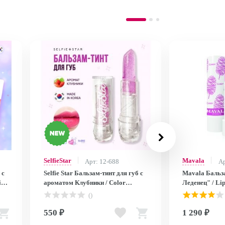
SelfieStar
Mavala
Арт: 12-688
Ар
 с
Selfie Star Бальзам-тинт для губ с
Mavala Бальзам д
ароматом Клубники / Color
Леденец" / Li
3,
Changing Crystal Lip Balm
9095923
()
Strawberry SSLB02, 3,4 гр SSLB02
550 ₽
1 290 ₽