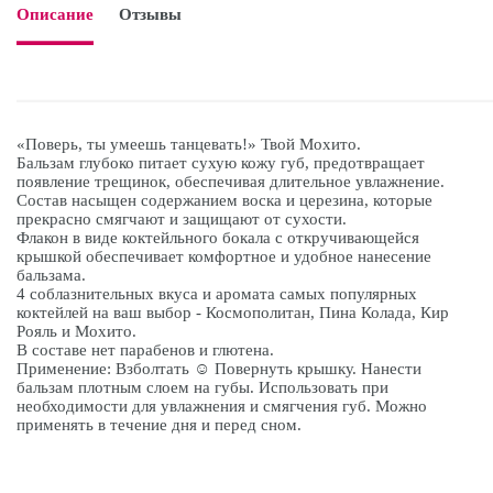
Описание
Отзывы

«Поверь, ты умеешь танцевать!» Твой Мохито.
Бальзам глубоко питает сухую кожу губ, предотвращает
появление трещинок, обеспечивая длительное увлажнение.
Состав насыщен содержанием воска и церезина, которые
прекрасно смягчают и защищают от сухости.
Флакон в виде коктейльного бокала с откручивающейся
крышкой обеспечивает комфортное и удобное нанесение
бальзама.
4 соблазнительных вкуса и аромата самых популярных
коктейлей на ваш выбор - Космополитан, Пина Колада, Кир
Рояль и Мохито.
В составе нет парабенов и глютена.
Применение: Взболтать ☺ Повернуть крышку. Нанести
бальзам плотным слоем на губы. Использовать при
необходимости для увлажнения и смягчения губ. Можно
применять в течение дня и перед сном.