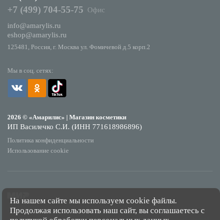
+7 (499) 704-55-75
Офис
info@amarylis.ru
eshop@amarylis.ru
125481, Россия, г. Москва ул. Фомичевой д.5 корп.2
Мы в соц. сетях:
2026 © «Амарилис» | Магазин косметики
ИП Василечко С.И. (ИНН 771618986896)
Политика конфиденциальности
Использование cookie
На нашем сайте мы используем cookie файлы.
Продолжая использовать наш сайт, вы соглашаетесь с
*Обращаем Ваше внимание на то, что данный интернет-сайт носит исключительно
информационный характер и ни при каких условиях не является публичной офертой,