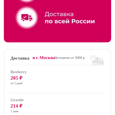
в г.
Москва
Доставка
Бесплатно от 3000 р.
Boxberry
205
₽
от 2 дней
Grastin
214
₽
1 день