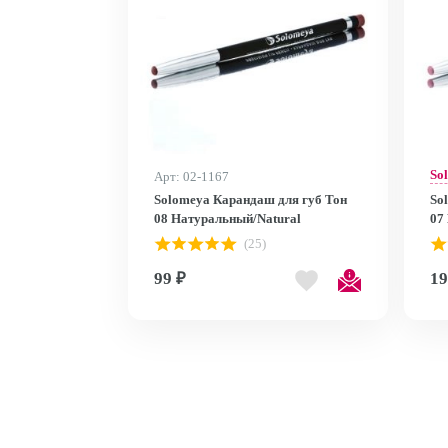
So
Арт: 02-1167
Solomeya Карандаш для губ Тон
So
08 Натуральный/Natural
07
(25)
99 ₽
19