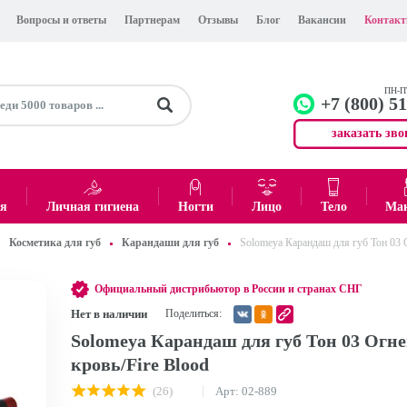
Вопросы и ответы
Партнерам
Отзывы
Блог
Вакансии
Контак
ПН-ПТ
+7 (800) 5
заказать зво
+7 (499)
Офис
ея
Личная гигиена
Ногти
Лицо
Тело
Ма
Косметика для губ
Карандаши для губ
Solomeya Карандаш для губ Тон 03 
0
₽
Итого:
Официальный дистрибьютор в России и странах СНГ
Нет в наличии
Поделиться:
Solomeya Карандаш для губ Тон 03 Огн
кровь/Fire Blood
(26)
Арт: 02-889