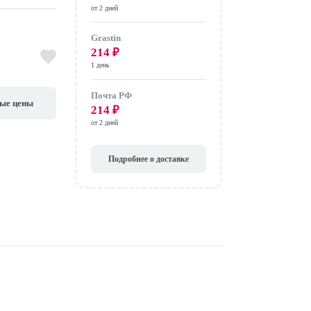
от 2 дней
Grastin
214
₽
1 день
Почта РФ
вые цены
214
₽
от 2 дней
Подробнее о доставке