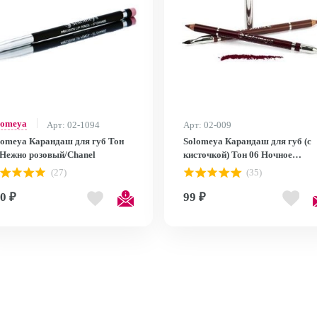
lomeya
Арт: 02-1094
Арт: 02-009
lomeya Карандаш для губ Тон
Solomeya Карандаш для губ (с
 Нежно розовый/Chanel
кисточкой) Тон 06 Ночное
вино/Midnight Wine
(27)
(35)
0 ₽
99 ₽