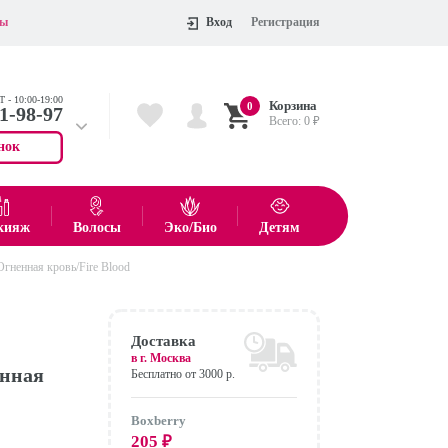
ты
Вход
Регистрация
 - 10:00-19:00
Корзина
0
11-98-97
Всего:
0
₽
нок
 704-55-75
показать все товары
кияж
Волосы
Эко/Био
Детям
Огненная кровь/Fire Blood
Оформить
Доставка
в г.
Москва
енная
Бесплатно от 3000 р.
Boxberry
205
₽