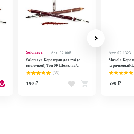
Solomeya
Арт: 02-008
Арт: 02-1323
Solomeya Карандаш для губ (c
Mavala Каран
кисточкой) Тон 09 Шоколад/
коричневый/Li
Сhokolate
tendre 905040
(35)
190 ₽
590 ₽