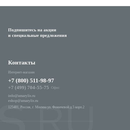
Подпишитесь на акции
и специальные предложения
Контакты
Интернет-магазин
+7 (800) 511-98-97
+7 (499) 704-55-75
Офис
info@amarylis.ru
eshop@amarylis.ru
125481, Россия, г. Москва ул. Фомичевой д.5 корп.2