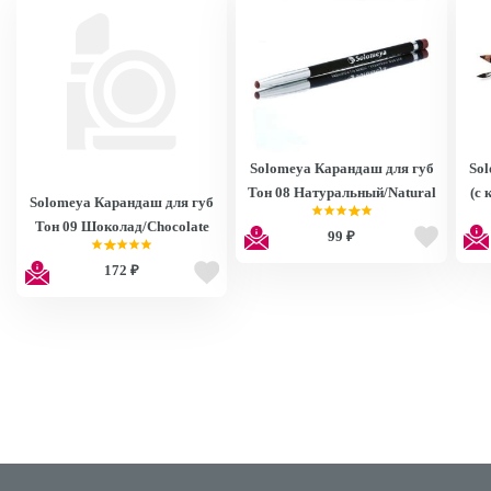
Solomeya Карандаш для губ
So
Тон 08 Натуральный/Natural
(с 
Solomeya Карандаш для губ
Тон 09 Шоколад/Chocolate
99 ₽
172 ₽