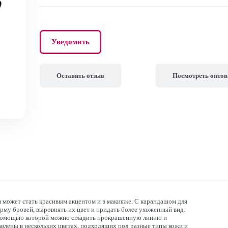
Уведомить
Оставить отзыв
Посмотреть опто
я может стать красивым акцентом и в макияже. С карандашом для
му бровей, выровнять их цвет и придать более ухоженный вид.
 помощью которой можно сгладить прокрашенную линию и
влены в нескольких цветах, подходящих под разные типы кожи и