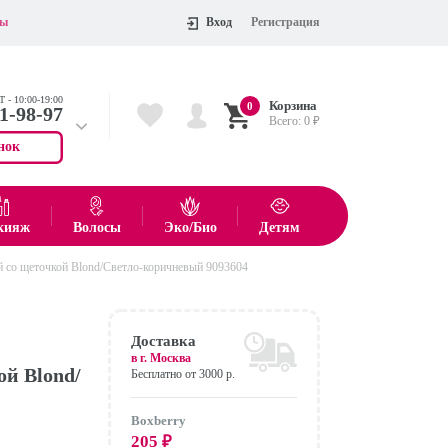
ты
Вход
Регистрация
 - 10:00-19:00
Корзина
0
11-98-97
Всего:
0
₽
нок
 704-55-75
показать все товары
кияж
Волосы
Эко/Био
Детям
й со щеточкой Blond/Светло-коричневый 9093604
Оформить
Доставка
в г.
Москва
ой Blond/
Бесплатно от 3000 р.
Boxberry
205
₽