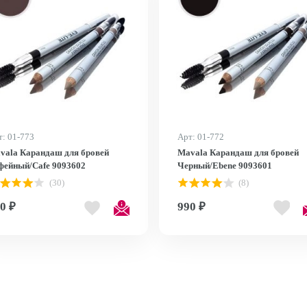
т: 01-773
Арт: 01-772
vala Карандаш для бровей
Mavala Карандаш для бровей
фейный/Cafe 9093602
Черный/Ebene 9093601
(30)
(8)
0 ₽
990 ₽