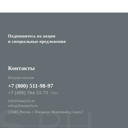
Подпишитесь на акции
и специальные предложения
Контакты
Интернет-магазин
+7 (800) 511-98-97
+7 (499) 704-55-75
Офис
info@amarylis.ru
eshop@amarylis.ru
125481, Россия, г. Москва ул. Фомичевой д.5 корп.2