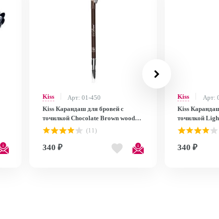
Kiss
Kiss
Арт: 01-450
Арт: 
Kiss Карандаш для бровей с
Kiss Карандаш
точилкой Chocolate Brown wooden
точилкой Ligh
pencil RBWP03
pencil RBWP
(11)
340 ₽
340 ₽