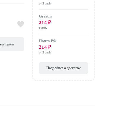
от 2 дней
Grastin
214
₽
1 день
Почта РФ
вые цены
214
₽
от 2 дней
Подробнее о доставке