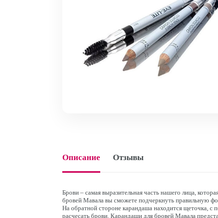
Описание
Отзывы
Брови – самая выразительная часть нашего лица, котора
бровей Мавала вы сможете подчеркнуть правильную фор
На обратной стороне карандаша находится щеточка, с
расчесать брови. Карандаши для бровей Мавала предста