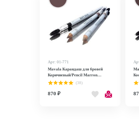
Арт: 01-771
Ар
Mavala Карандаш для бровей
Ma
Коричневый/Pencil Marron
Ко
9093603
(38)
870 ₽
87