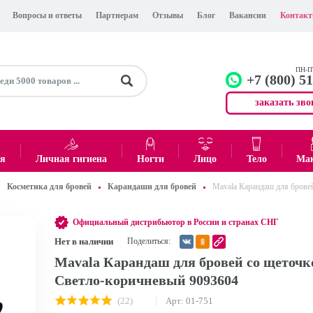
Вопросы и ответы
Партнерам
Отзывы
Блог
Вакансии
Контак
ПН-ПТ
+7 (800) 5
заказать зво
+7 (499)
Офис
ея
Личная гигиена
Ногти
Лицо
Тело
Ма
Косметика для бровей
Карандаши для бровей
Mavala Карандаш для брове
0
₽
Итого:
Официальный дистрибьютор в России и странах СНГ
Нет в наличии
Поделиться:
Mavala Карандаш для бровей со щеточк
Светло-коричневый 9093604
(22)
Арт: 01-751