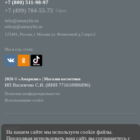
+7 (800) 511-98-97
+7 (499) 704-55-75
Офис
info@amarylis.ru
eshop@amarylis.ru
125481, Россия, г. Москва ул. Фомичевой д.5 корп.2
Мы в соц. сетях:
2026 © «Амарилис» | Магазин косметики
ИП Василечко С.И. (ИНН 771618986896)
Политика конфиденциальности
Использование cookie
На нашем сайте мы используем cookie файлы.
Продолжая использовать наш сайт, вы соглашаетесь с
*Обращаем Ваше внимание на то, что данный интернет-сайт носит исключительно