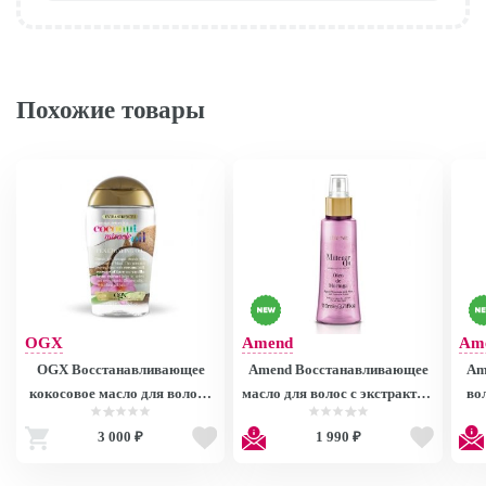
Похожие товары
OGX
Amend
Am
OGX Восстанавливающее
Amend Восстанавливающее
Am
кокосовое масло для волос /
масло для волос с экстрактом
волос с эк
Coconut Miracle Penetrating
Моринги / Moring Oil
3 000 ₽
1 990 ₽
Oil 100Ml 2725400
Revitalizing Properties 110 мл
ref.1315