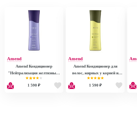
Amend
Amend
Am
Amend Кондиционер
Amend Кондиционер для
"Нейтрализация желтизны" /
волос, жирных у корней и
Conditioner Neutralizing
сухих на кончиках /
1 590 ₽
1 590 ₽
Specialist Blond 250 мл
Balancing Conditioner
Int
Equilibrium Raiz e Pontas 250
мл