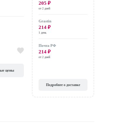
205
₽
от 2 дней
Grastin
214
₽
1 день
Почта РФ
214
₽
от 2 дней
вые цены
Подробнее о доставке