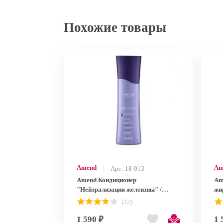
Похожие товары
Amend
Am
Арт: 18-013
Amend Кондиционер
Am
"Нейтрализация желтизны" /
жи
Conditioner Neutralizing Specialist
кончиках 
(22)
Blond 250 мл
Eq
1 590 ₽
1 