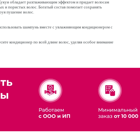
Кукуи обладает разглаживающим эффектом и придает волосам
х и пористых волос. Богатый состав помогает сохранять
руя пушение волос.
 использовать шампунь вместе с увлажняющим кондиционером с
ите кондиционер по всей длине волос, уделяя особое внимание