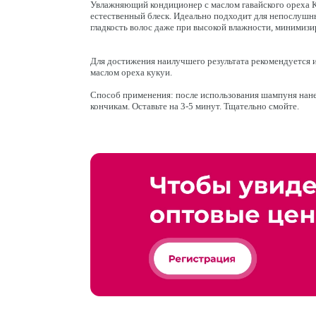
Увлажняющий кондиционер с маслом гавайского ореха 
естественный блеск. Идеально подходит для непослушны
гладкость волос даже при высокой влажности, минимизи
Для достижения наилучшего результата рекомендуется
маслом ореха кукуи.
Способ применения: после использования шампуня нанес
кончикам. Оставьте на 3-5 минут. Тщательно смойте.