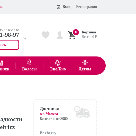
ты
Вход
Регистрация
 - 10:00-19:00
Корзина
0
11-98-97
Всего:
0
₽
нок
 704-55-75
показать все товары
кияж
Волосы
Эко/Био
Детям
Оформить
Доставка
в г.
Москва
адкости
Бесплатно от 3000 р.
efrizz
Boxberry