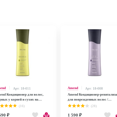
end
Amend
Арт: 18-011
Арт: 18-008
end Кондиционер для волос,
Amend Кондиционер-ревитализ
рных у корней и сухих на
для поврежденных волос /
/ Balancing Conditioner
Intensifier Conditioner 250 мл
(16)
(28)
uilibrium Raiz e Pontas 250 мл
590 ₽
1 590 ₽