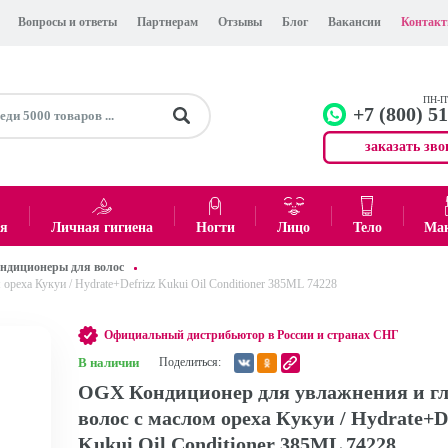
Вопросы и ответы
Партнерам
Отзывы
Блог
Вакансии
Контак
ПН-ПТ
+7 (800) 5
заказать зво
+7 (499)
Офис
ея
Личная гигиена
Ногти
Лицо
Тело
Ма
ндиционеры для волос
0
₽
Итого:
реха Кукуи / Hydrate+Defrizz Kukui Oil Conditioner 385ML 74228
Официальный дистрибьютор в России и странах СНГ
В наличии
Поделиться:
OGX Кондиционер для увлажнения и гл
волос с маслом ореха Кукуи / Hydrate+D
Kukui Oil Conditioner 385ML 74228